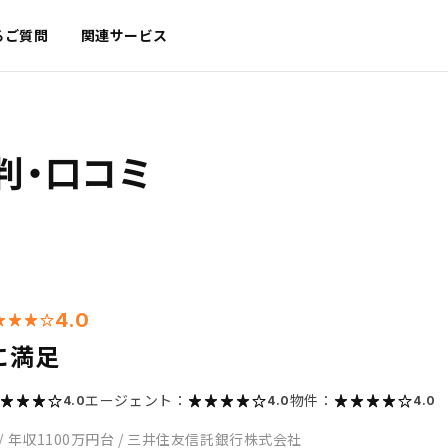
るご質問
関連サービス
判・口コミ
4.0
に満足
エージェント：
物件：
4.0
4.0
4.0
/
年収1100万円台
/
三井住友信託銀行株式会社