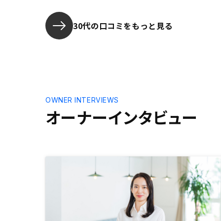
た。・集金
時の契約解
にGAさん
30代の口コミをもっと見る
いるのだか
金のような
ほしい。人
た。 ・初
のちの手続
く方が理解
う。
OWNER INTERVIEWS
オーナーインタビュー