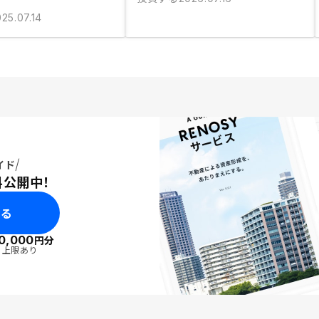
25.07.14
イド
料公開中！
みる
0,000
円分
・上限あり