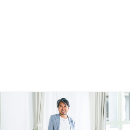
代行、ワイドプラン利用
除違約金の削除。契約時
はきっと利益を確保して
ら、不動産売却時に違約
取り方をするのはやめて
に勧められないと思っ
心者としては物件決めた
が膨大。先に明かしてお
差異が少なく良いと思