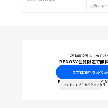
投資する
20
不動産投資はじめてガ
RENOSY会員限定で無
まずは資料をみて
※
初回面談で
ポイント
5
PayPay
プレゼント適用条件詳細
※条件