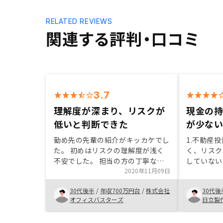
RELATED REVIEWS
関連する評判・口コミ
3.7
理解度が深まり、リスクが
現金の
低いと判断できた
が少な
勤め先の先輩の紹介がキッカケでし
1.不動産
た。 初めはリスクの理解度が浅く
く、リスク
不安でした。 担当の方の丁寧な説
していない
明で理解度が深まり、 リスクの低
2020年11月09日
都圏不動産
い商品と認識できた。 契約までの
用 4.現金
30代後半
/
年収700万円台
/
株式会社
30代後
フォローも丁寧でした。初めて間も
件を決めて
オフィスバスターズ
日立製
なく思うところなし。
かされた。
り、手続を