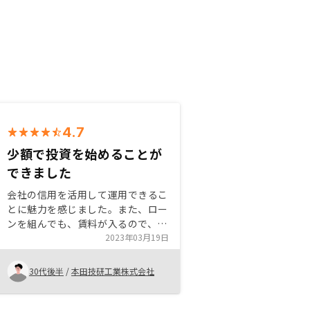
4.7
少額で投資を始めることが
できました
会社の信用を活用して運用できるこ
とに魅力を感じました。また、ロー
ンを組んでも、賃料が入るので、月
毎の手出しを抑えて投資できます。
2023年03月19日
空き室になっても賃料が保証される
サービスを利用しましたが、これが
30代後半
/
本田技研工業株式会社
契約の決め手になりました。