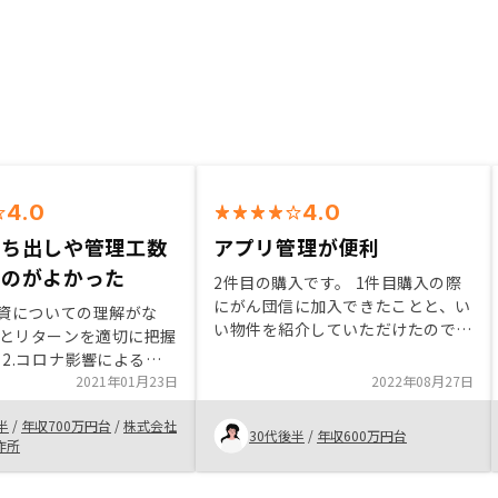
4.0
4.0
持ち出しや管理工数
アプリ管理が便利
いのがよかった
2件目の購入です。 1件目購入の際
にがん団信に加入できたことと、い
投資についての理解がな
い物件を紹介していただけたので2
とリターンを適切に把握
件目はすぐ決めました。担当者の説
 2.コロナ影響による首
明が丁寧で購入後もきちんと対応し
需要低下 3.与信枠の活
2021年01月23日
2022年08月27日
ていただけるので安心できます。
、管理工数が少ない 5.物
物件管理をアプリでできるのもとて
半
/
年収700万円台
/
株式会社
から契約条件や手続が明
30代後半
/
年収600万円台
も便利です。
作所
納得いかない条項もあ
進めるかとても迷っ