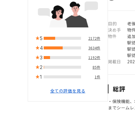
目的
老後
決め手
物
物件
追
5
2172件
駅徒
4
3634件
駅徒
駅徒
3
1192件
掲載日
20
2
85件
1
1件
総評
全ての評価を見る
・保険機能、
までシームレ