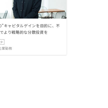
の”キャピタルゲインを目的に、不
でより戦略的な分散投資を
ータ
IT企業勤務