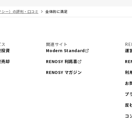
リノシー）の評判・口コミ
全体的に満足
ビス
関連サイト
RE
産投資
Modern Standard
運
産売却
RENOSY 利諾喜
RE
RENOSY マガジン
利
お
プ
反
コ