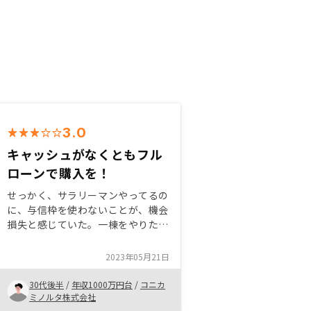
3.0
キャッシュがなくともフル
ローンで購入を！
せっかく、サラリーマンやってるの
に、与信枠を使わないことが、機会
損失と感じていた。一棟をやりたか
ったが、頭金の準備ができず、フル
ローンが組める中古マンションにす
2023年05月21日
ることにした。リノシーは銀行の準
備等もして頂けるので、その点利点
30代後半
/
年収1000万円台
/
コニカ
と感じるちょこちょこ、管理プラン
ミノルタ株式会社