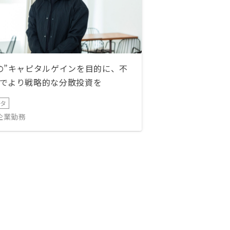
の”キャピタルゲインを目的に、不
でより戦略的な分散投資を
ータ
IT企業勤務