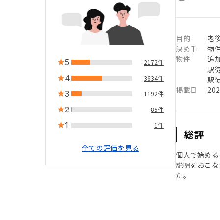
目的
老
決め手
物
物件
追
5
2172件
駅徒
4
3634件
駅徒
掲載日
20
3
1192件
2
85件
1
1件
総評
全ての評価を見る
個人で始める
説明をおこな
た。