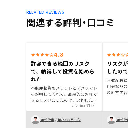
RELATED REVIEWS
関連する評判・口コミ
4.3
許容できる範囲のリスク
リスク
で、納得して投資を始めら
したの
れた
不動産投資
自分なりの
不動産投資のメリットとデメリット
の話す内容
を説明してくれて、最終的に許容で
感を持って
きるリスクだったので、契約した。
いかと思い
短期的な投資ではないので、最終的
2020年07月27日
の契約まで
なリターンは現状では分からない
ので、投資
が、おそらく納得できるものだと思
30代後半
/
年収800万円台
30代後
思いますし
う。