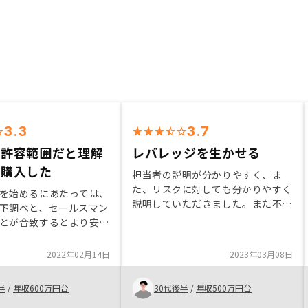
3.3
3.7
が許容範囲だと理解
レバレッジを生かせる
で購入した
担当者の説明が分かりやすく、ま
た、リスクに対しても分かりやすく
を始めるにあたっては、
説明していただきました。また不安
下調べと、セールスマン
事項等を考慮して懇切丁寧にアドバ
とが合致するとより安心
イスいただけたのも物件を購入に至
スタート出来るのではな
った経緯です。周りに今後の老後の
ます。 検討から決定後
2022年02月14日
2023年03月08日
資金について悩んでる方がいれば積
はスムーズだと思います
極的にオススメしていきたいです。
する事を決めれば早いと
半
/
年収600万円台
30代後半
/
年収500万円台
特になし
、手間は少ないかと思い