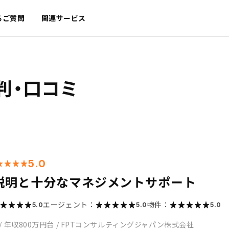
るご質問
関連サービス
判・口コミ
5.0
説明と十分なマネジメントサポート
エージェント：
物件：
5.0
5.0
5.0
/
年収800万円台
/
FPTコンサルティングジャパン株式会社