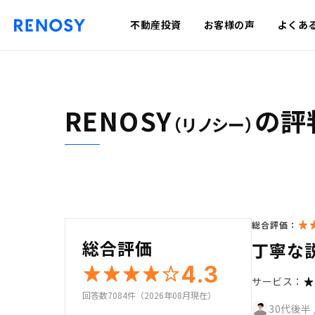
不動産投資
お客様の声
よくあ
RENOSY
の評
（リノシー）
総合評価：
総合評価
丁寧な
4.3
サービス：
回答数7084件（2026年08月現在）
30代後半