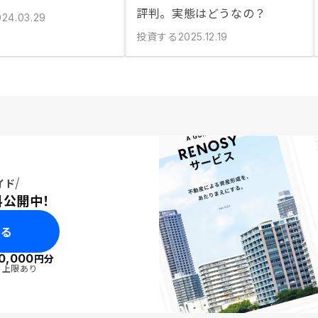
評判。実態はどうなの？
024.03.29
投資する
2025.12.19
イド
料公開中！
みる
0,000
円分
・上限あり