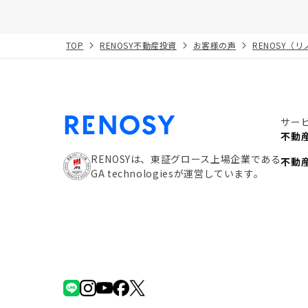
TOP
RENOSY不動産投資
お客様の声
RENOSY（
サー
不動
RENOSYは、東証グロース上場企業である
不動
GA technologiesが運営しています。