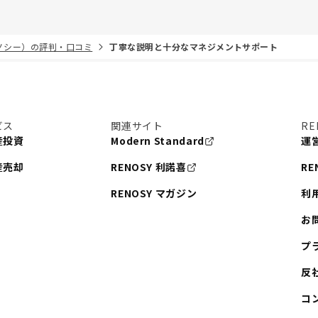
リノシー）の評判・口コミ
丁寧な説明と十分なマネジメントサポート
ビス
関連サイト
RE
産投資
Modern Standard
運
産売却
RENOSY 利諾喜
RE
RENOSY マガジン
利
お
プ
反
コ