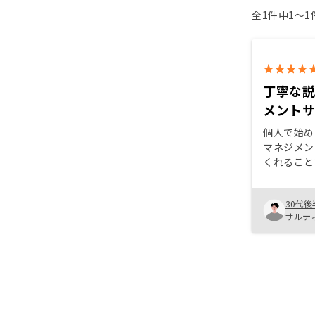
全1件中1〜
丁寧な
メント
個人で始め
マネジメン
くれること
た。プラン
おこなって
30代後
あれば自身
サルテ
れたため、
資を始める