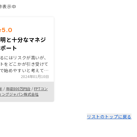
1件表示中
5.0
説明と十分なマネジ
サポート
るにはリスクが高いが、
トをどこかが引き受けて
で始めやすいと考えてい
等について十分に説明を
2024年01月10日
くれた上で、その内容で
半
/
年収800万円台
/
FPTコン
でも始められると感じら
ィングジャパン株式会社
RENOSY経由で不動産投
ことにした。
リストのトップに戻る