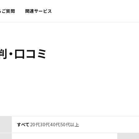
るご質問
関連サービス
判・口コミ
すべて
20代
30代
40代
50代以上