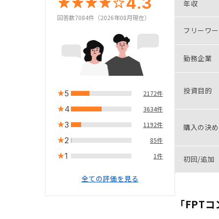
4.3
年収
回答数7084件（2026年08月現在）
フリーワー
勤務企業
投資目的
5
2172件
4
3634件
3
1192件
購入の決め
2
85件
1
1件
初回/追加
全ての評価を見る
「FPT