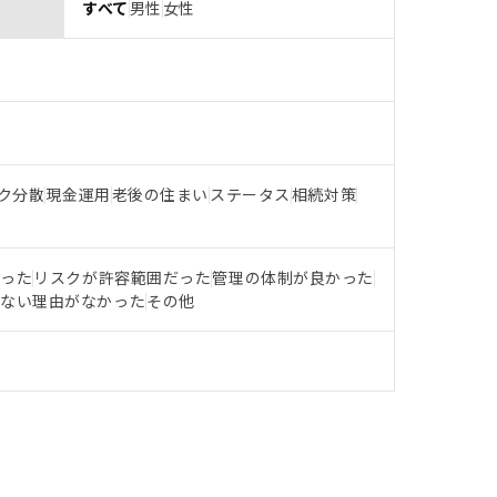
すべて
男性
女性
ク分散
現金運用
老後の住まい
ステータス
相続対策
だった
リスクが許容範囲だった
管理の体制が良かった
らない理由がなかった
その他