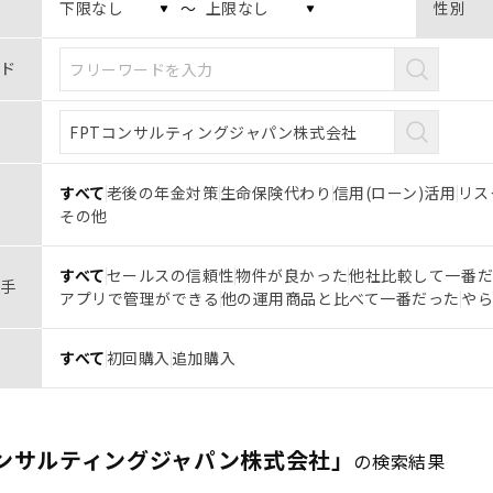
〜
性別
ド
すべて
老後の年金対策
生命保険代わり
信用(ローン)活用
リス
その他
すべて
セールスの信頼性
物件が良かった
他社比較して一番
手
アプリで管理ができる
他の運用商品と比べて一番だった
や
すべて
初回購入
追加購入
コンサルティングジャパン株式会社」
の検索結果