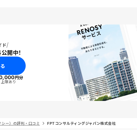
イド
料公開中！
みる
0,000
円分
・上限あり
リノシー）の評判・口コミ
FPTコンサルティングジャパン株式会社