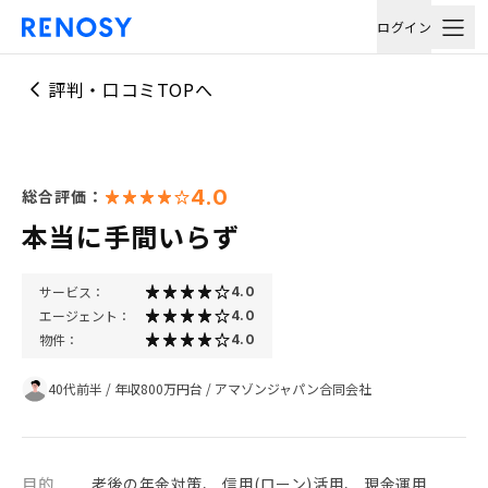
ログイン
評判・口コミTOPへ
4.0
総合評価：
本当に手間いらず
サービス：
4.0
エージェント：
4.0
物件：
4.0
40代前半
/
年収800万円台
/
アマゾンジャパン合同会社
目的
老後の年金対策、 信用(ローン)活用、 現金運用