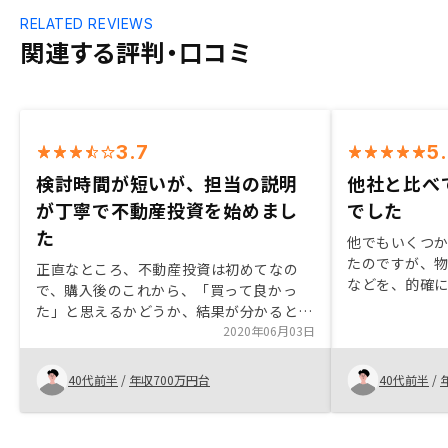
RELATED REVIEWS
関連する評判・口コミ
3.7
5
検討時間が短いが、担当の説明
他社と比べ
が丁寧で不動産投資を始めまし
でした
た
他でもいくつ
たのですが、
正直なところ、不動産投資は初めてなの
などを、的確
で、購入後のこれから、「買って良かっ
けたので、今
た」と思えるかどうか、結果が分かると思
ことができま
います。説明を聞く限り、考え得るリスク
2020年06月03日
なると倍率が
を考慮しても賢明な選択かな、と感じまし
と物件を見て
た。担当の方の確信に満ちた雰囲気や熱意
40代前半
/
年収700万円台
40代前半
/
は、「この方のセールスを信じてみよう。
これからも頼ってみたい。」と思わせるも
のでした。物件は動きが早く、「ゆっくり