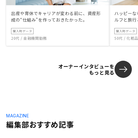
出産や育休でキャリアが変わる前に、資産形
ハッピーな
成の“仕組み”を作っておきたかった。
ルフと旅行
購入時データ
購入時データ
20代 / 金融機関勤務
50代 / 化
オーナーインタビューを
もっと見る
MAGAZINE
編集部おすすめ記事