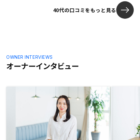
考える時間がない」と感じたのが本音で
40代の口コミをもっと見る
す。決めてから、後になって疑問点が複数
湧き上がってくることも。一度も物件を見
ることなく決めることになりますので、そ
の物件について、出来る限りイメージしや
すい形で説明していただければ、さらに購
買意欲は高まるのかな、とも思いますが、
そもそもじっくり考えて決める投資ではな
いのかもしれませんし、初心者の私には分
OWNER INTERVIEWS
かりません。今後、担当の方にいつでも相
オーナーインタビュー
談にのっていただける環境が維持されれ
ば、おのずと、さらにもう一軒、というマ
インドになっていくのではないかと思いま
す。