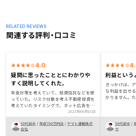
RELATED REVIEWS
関連する評判・口コミ
4.0
4
疑問に思ったこととにわかりや
利益という
すく説明してくれた。
きっかけは、ア
な利益を出せ
年金対策を考えていて、投資信託などを使
かりません。
っていた。リスク分散を考え不動産投資を
は、最適な方
考えていたタイミングで、ネット広告を見
く、自分で積
て申し込んだ。数千万の借金を背負う事に
2023年06月01日
ると。 また、
抵抗があったが、担当者の説明を聞いて、
べるだけの余
50代前半
/
年収700万円台
/
ヤマト運輸株式
50代前半
/
一歩踏み出そうと思い購入を決めた。
す。 そして、
会社
セ
での還元。 無