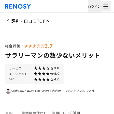
ログイン
評判・口コミTOPへ
3.7
総合評価：
サラリーマンの数少ないメリット
サービス：
3.0
エージェント：
4.0
物件：
4.0
50代前半
/
年収1400万円台
/
森六ホールディングス株式会社
目的
生命保険代わり、 信用(ローン)活用