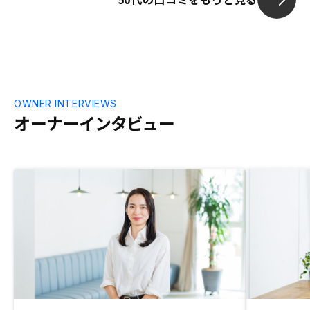
けです。ただ、契約した顧客への満足を高
ださい
めるための取り組みやフォロー体制が甘く
感じるので、そこを強化していけば、さら
なる業績の向上につながると考えます。決
済が終わると全く連絡がなくなるので、顧
客に寄り添ったフォローが欲しい。サービ
ス内容はよいので、顧客満足度向上の取り
OWNER INTERVIEWS
組みが強化できれば、オーナー受注やクチ
オーナーインタビュー
コミ受注が増えると思います。貴社のワン
ストップサービスをもっとアピールすると
良いと思います。 インスタなどで、購入者
の実例を投稿していくと、若年層の受注が
増えるのではないかと考えます。