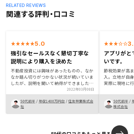
RELATED REVIEWS
関連する評判・口コミ
5.0
3
強引なセールスなく懇切丁寧な
アプリがと
説明により購入を決めた
いです。
不動産投資には興味があったものの、なか
節税効果が高ま
なか踏ん切りがつかない状況が続いていま
入。立地が自
したが、説明を聞いて納得ができました。
実際に現地に
節税や保険がわりになることを期待してお
2022年03月08日
街で駅にも近
りましたが、それだけではないこともわか
プリはまだ使
50代前半
/
年収1400万円台
/
住友林業株式会
50代前半
/
りやすく説明いただきました。どの物件も
件を1つにまと
社
株式会社
相場より高いことが気になりましたが、今
ッシュフロー
後の管理やフォローについて、期待が出来
にできそうで
ると思いました。スタッフの方々も生き生
るまではかな
きと仕事をされており、これから成長して
りっぱなしで
50代の口コミをもっと見る
いく企業だと感じたところも決断のきっか
もっとアフタ