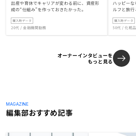
出産や育休でキャリアが変わる前に、資産形
ハッピーな
成の“仕組み”を作っておきたかった。
ルフと旅行
購入時データ
購入時データ
20代 / 金融機関勤務
50代 / 化
オーナーインタビューを
もっと見る
MAGAZINE
編集部おすすめ記事