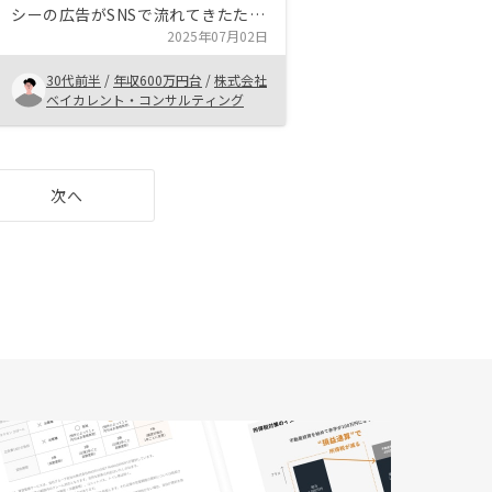
シーの広告がSNSで流れてきたため
話でも聞いてみようと思ったのがき
2025年07月02日
っかけでした。また、私は資産がほ
30代前半
/
年収600万円台
/
株式会社
とんど株式でトランプ関税により資
ベイカレント・コンサルティング
産が大きく減ってしまったため、改
めて分散投資の大切さに気がつき不
動産投資をする後押しとなりまし
た。
次へ