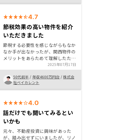
てくれるため、次の物件の購入にも
意欲的になれる
4.7
節税効果の高い物件を紹介
いただきました
節税する必要性を感じながらもなか
なか手が出なかったが、関西物件の
メリットをあらためて理解したため
まずは少数から始めるに至った。
2025年07月17日
今後も物件を増やしていく気持ちに
50代前半
/
年収4600万円台
/
株式会
なっているので、良い物件を紹介し
社ベイカレント
ていただきたい。
4.0
話だけでも聞いてみるとい
いかも
元々、不動産投資に興味があった
が、踏み出せずにいましたが、リノ