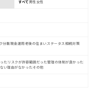
すべて
男性
女性
ク分散
現金運用
老後の住まい
ステータス
相続対策
だった
リスクが許容範囲だった
管理の体制が良かった
らない理由がなかった
その他