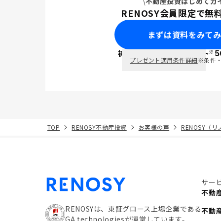
不動産投資はじめてガ
RENOSY会員限定で無
まずは資料をみて
※
初回面談で
ポイント
5
PayPay
プレゼント適用条件詳細
※条件
TOP
RENOSY不動産投資
お客様の声
RENOSY（
サー
不動
RENOSYは、東証グロース上場企業である
不動
GA technologiesが運営しています。