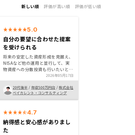
新しい順
評価が高い順
評価が低い順
5.0
自分の要望に合わせた提案
を受けられる
将来の安定した資産形成を見据え、
NISAなど他の運用と並行して、実
物資産への分散投資も行いたいと考
えたのが不動産投資を始めたきっか
2026年05月17日
けです。数ある不動産会社の中で
20代後半
/
年収500万円台
/
株式会社
RENOSYを選んだのは、遠方である
ベイカレント・コンサルティング
福岡の物件であってもデータに基づ
く客観的な提案を受けられ、契約や
審査のプロセスも非常にスムーズで
4.7
透明性が高かったからです。 不動
産投資は最初のハードルが高く感じ
納得感と安心感がありまし
られがちですが、納得のいく情報提
た
供と手厚いサポートがあれば、着実