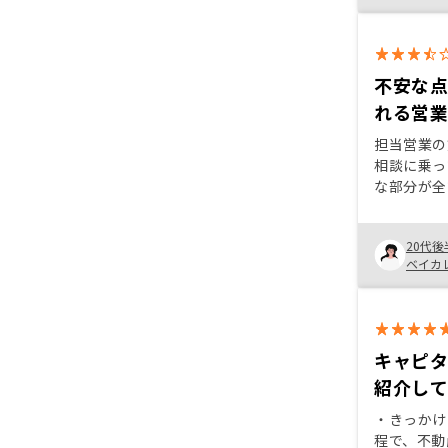
不安な
れる営
担当営業の
相談に乗っ
な部分が全
来にわたっ
点にとても
20代後
使用などで
ベイカ
他社と比べ
キャピ
紹介し
・きっかけ
程で、不動