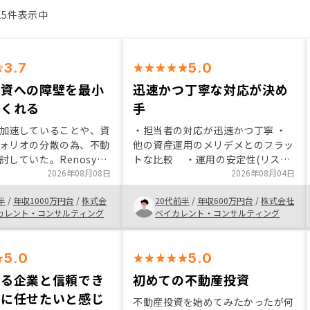
15件表示中
3.7
5.0
投資への障壁を最小
迅速かつ丁寧な対応が決め
てくれる
手
加速していることや、資
・担当者の対応が迅速かつ丁寧 ・
ォリオの分散の為、不動
他の資産運用のメリデメとのフラッ
討していた。Renosy
トな比較 ・運用の安定性(リスク
で物件や損益状況の一括
2026年08月08日
の少なさ) ・インフレ対策 ・保
2026年08月04日
、また担当者様のサポー
証の充実(空室、設備、原状回復費
半
/
年収1000万円台
/
株式会
20代前半
/
年収600万円台
/
株式会社
ており、懸念していた管
等) ・ローンのレバレッジによる
カレント・コンサルティング
ベイカレント・コンサルティング
小限で抑えられると感じ
収益性 ・
却する際もRenosyネッ
中で比較的容易に進めら
5.0
5.0
魅力的だった。
きる企業と信頼でき
初めての不動産投資
者に任せたいと感じ
不動産投資を始めてみたかったが何