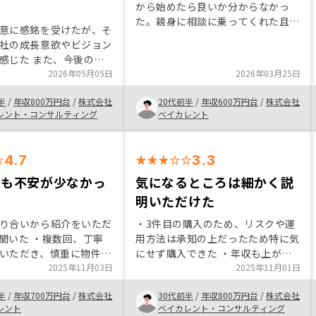
から始めたら良いか分からなかっ
た。親身に相談に乗ってくれた且つ
意に感銘を受けたが、そ
一括管理してくれる安心感があり、
社の成長意欲やビジョン
自分で運用と言いながらも全てお任
感じた また、今後の展
せしながらスタートできるハードル
できる企業でもあるた
2026年05月05日
2026年03月25日
の低さが決め手になった。
社を通じた不動産投資で
半
/
年収800万円台
/
株式会社
20代前半
/
年収600万円台
/
株式会社
して任せられると感じた
レント・コンサルティング
ベイカレント
OSYで契約することに決め
4.7
3.3
でも不安が少なかっ
気になるところは細かく説
明いただけた
り合いから紹介をいただ
・3件目の購入のため、リスクや運
聞いた ・複数回、丁寧
用方法は承知の上だったため特に気
いただき、慎重に物件が
にせず購入できた ・年収も上がっ
専門領域もありわからな
2025年11月03日
ているため、節税目的で追加購入を
2025年11月01日
ったが、リスク等もしっ
決めた ・現金のみ貯金している方
半
/
年収700万円台
/
株式会社
30代前半
/
年収800万円台
/
株式会社
いただき、理解の上進め
にはリスクも小さく安定運用できる
レント
ベイカレント・コンサルティング
きた
ためオススメしたい ・なぜこの立