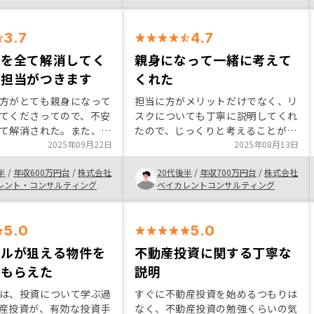
地なのか、この先どんなメリットが
生まれるか、金額面についても質問
3.7
4.7
したら詳細を教えていただけた ・
押し売り感を感じた(前回から担当
点を全て解消してく
親身になって一緒に考えて
者が代わった) ・最初から物件候補
業担当がつきます
くれた
が限られており最初は購入意欲が湧
かなかった ・メリットばかりの説
方がとても親身になって
担当に方がメリットだけでなく、リ
明で正直信用が薄いため、デメリッ
てくださってので、不安
スクについても丁寧に説明してくれ
トも交えた上で説明いただけると信
て解消された。また、将
たので、じっくりと考えることがで
用度も上がるかと
てサポートしてくださる
2025年09月22日
きた。 また、悩みや疑問点につい
2025年08月13日
魅力を感じた。アプリの
ても親身になって回答してもらえ
半
/
年収600万円台
/
株式会社
20代後半
/
年収700万円台
/
株式会社
、手軽に管理できる点も
た。 将来のことを考えると、早い
レント・コンサルティング
ベイカレントコンサルティング
て良いと感じた。
うちから備えることが重要だと感
じ、購入を決断した。
5.0
5.0
タルが狙える物件を
不動産投資に関する丁寧な
てもらえた
説明
は、投資について学ぶ過
すぐに不動産投資を始めるつもりは
産投資が、有効な投資手
なく、不動産投資の勉強くらいの気