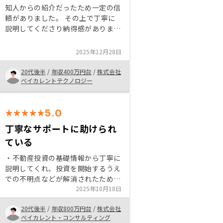
な資産形成の柱になります。迷われ
知人からの紹介だったため一定の信
ている方は、まずはご自身の状況に
頼がありました。 その上で丁寧に
合わせてどのような選択肢があるの
説明してくださり納得感がありまし
か、一度フラットに相談してみるこ
た。デメリットも詳しく話してくだ
とをおすすめします。
さったのでリスクを理解した上で購
2025年12月28日
入することができました。 購入後
の対応も迅速で安心感がありまし
20代後半
/
年収400万円台
/
株式会社
た。
ベイカレントテクノロジー
5.0
丁寧なサポートに助けられ
ている
・不動産投資の基礎情報から丁寧に
説明してくれ、投資を開始するうえ
での不明点などが解消されたため、
購入に踏み切ることができた ・ま
2025年10月18日
た購入後のフォローも高頻度、かつ
20代後半
/
年収800万円台
/
株式会社
丁寧であり、とても助かっている
ベイカレント・コンサルティング
・定期的に魅力的な不動産を紹介し