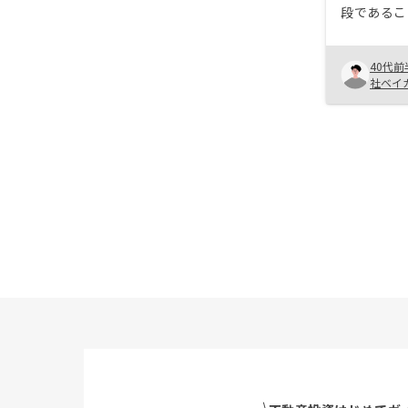
段であるこ
リノシーを
間が省ける
40代前
を狙える物
社ベイ
ため。 ・
い理由は、
投資の仕組
いただける点です
を、もっと
ると、より
※知り合い
の選択肢が
います。