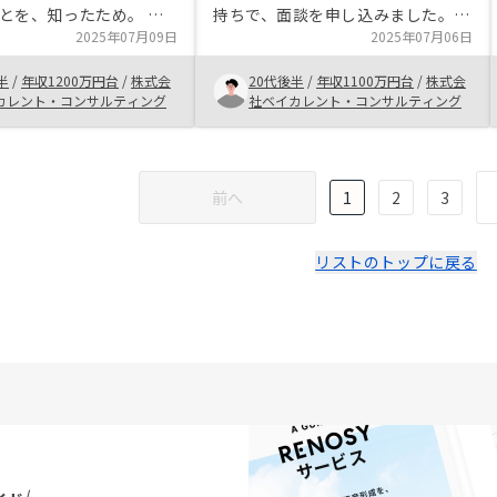
とを、知ったため。 ・
持ちで、面談を申し込みました。し
選んだ理由は、管理の手
2025年07月09日
かし面談内で、しっかり投資のメリ
2025年07月06日
ことに加え、キャピタル
ット／デメリットを知ることが出来
半
/
年収1200万円台
/
株式会
20代後半
/
年収1100万円台
/
株式会
件を紹介していただけた
たため、投資を開始する判断ができ
カレント・コンサルティング
社ベイカレント・コンサルティング
リノシーをおすすめした
ました。
初心者にも丁寧に不動産
みやリスクをご説明して
。 候補の物件
前へ
1
2
3
たくさん提示してもらえ
よくなると思います。
に紹介した方から、物件
リストのトップに戻る
少ないとの意見を聞いて