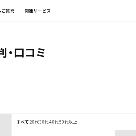
るご質問
関連サービス
判・口コミ
すべて
20代
30代
40代
50代以上