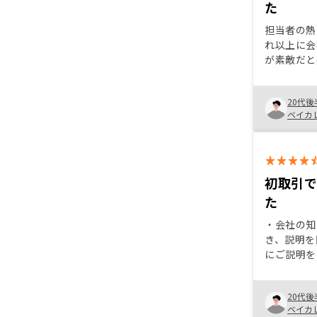
た
担当者の熱
れ以上に会
が素敵だと
望に期待が
め、その会
20代後
あれば安心
ベイカ
ためREN
た
初取引
た
・会社の知
き、説明を
にご説明を
選べた ・
い部分もあ
20代後
かり説明を
ベイカ
ることがで