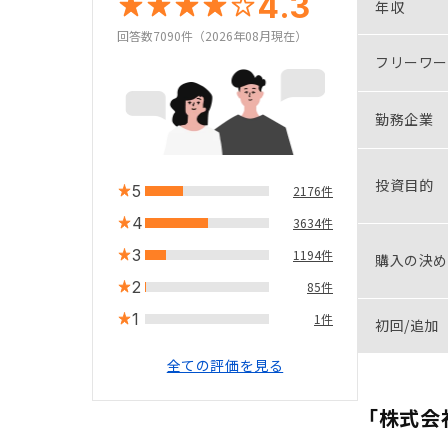
4.3
年収
回答数7090件（2026年08月現在）
フリーワー
勤務企業
投資目的
5
2176件
4
3634件
3
1194件
購入の決め
2
85件
1
1件
初回/追加
全ての評価を見る
「株式会