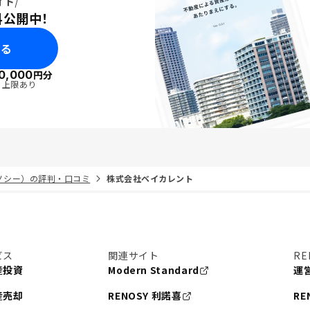
イド
料公開中！
みる
0,000
円分
・上限あり
リノシー）の評判・口コミ
株式会社ベイカレント
ビス
関連サイト
RE
産投資
Modern Standard
運
産売却
RENOSY 利諾喜
RE