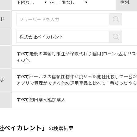
〜
性別
ド
すべて
老後の年金対策
生命保険代わり
信用(ローン)活用
リス
その他
すべて
セールスの信頼性
物件が良かった
他社比較して一番
手
アプリで管理ができる
他の運用商品と比べて一番だった
や
すべて
初回購入
追加購入
社ベイカレント」
の検索結果