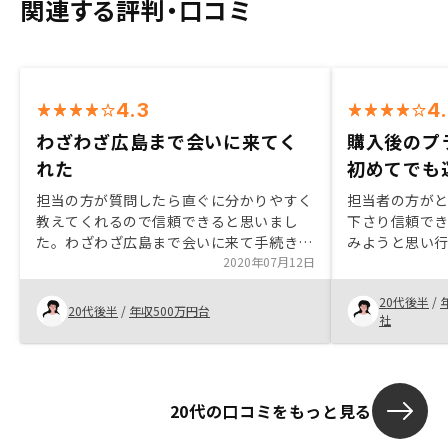
関連する評判・口コミ
4.3
4
わざわざ広島まで会いに来てく
購入後のプ
れた
初めてでも
担当の方が質問したら直ぐに分かりやすく
担当者の方が
教えてくれるので信頼できると思いまし
下さり信頼で
た。わざわざ広島まで会いに来て手続きと
みようと思い
かをその場で説明しながら進めてもらえた
2020年07月12日
実しており自
のも助かりました。担当者様自身も不動産
入した。なし
20代後半
/
投資していて妻にも仕事辞める前に始めて
20代後半
/
年収500万円台
社
貰えば良かったと実体験を話されていて、
本当に悔しそうなのが伝わってきたので、
私も夫に協力してやるべきなのかなという
気持ちになりました。
20代の口コミをもっと見る