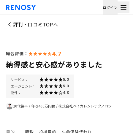
ログイン
評判・口コミTOPへ
4.7
総合評価：
納得感と安心感がありました
サービス：
5.0
エージェント：
5.0
物件：
4.0
20代後半
/
年収400万円台
/
株式会社ベイカレントテクノロジー
目的
節税、 投機目的、 生命保険代わり