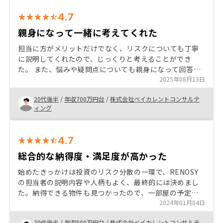
4.7
親身になって一緒に考えてくれた
担当に方がメリットだけでなく、リスクについても丁寧
に説明してくれたので、じっくりと考えることができ
た。 また、悩みや疑問点についても親身になって回答し
てもらえた。 将来のことを考えると、早いうちから備え
2025年08月13日
ることが重要だと感じ、購入を決断した。
20代後半
/
年収700万円台
/
株式会社ベイカレントコンサルテ
ィング
4.7
総合的な納得度・満足度が高かった
始めたきっかけは投資のリスク分散の一環で、RENOSY
の担当者の説明内容や人柄もよく、最終的には決めまし
た。納得できる物件も見つかったので、一部屋の予定で
したが二部屋購入にしました。アプリ管理などのデジタ
2024年01月04日
ル化が進んでいる点も良かったですし、管理体制もしっ
30代後半
/
年収800万円台
/
株式会社ベイカレントコンサルテ