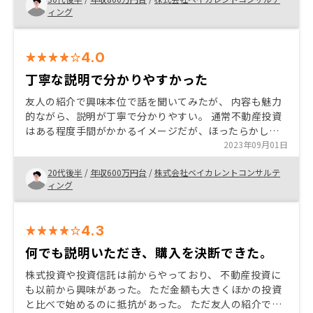
かりしているところも高評価でした。
ィング
4.0
丁寧な説明で分かりやすかった
友人の紹介で興味本位で話を聞いてみたが、 内容も魅力
的ながら、説明が丁寧で分かりやすい。 通常不動産投資
はある程度手間がかかるイメージだが、ほったらかしで
年〇〇万円の不労所得をコンセプトにしているところも
2023年09月01日
あり 購入後の手間もそれほどなさそうなところも非常に
20代後半
/
年収600万円台
/
株式会社ベイカレントコンサルテ
よかった。
ィング
4.3
何でも説明いただき、購入を決断できた。
株式投資や投資信託は前からやっており、 不動産投資に
も以前から興味があった。 ただ金額も大きくほかの投資
と比べで始めるのに抵抗があった。 ただ友人の紹介で担