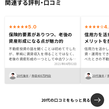
関連する評判・口コミ
5.0
4
保険的要素がありつつ、老後の
信用力を活
資産形成になる点が魅力的
メリットを
不動産投資の話を聞くことは初めてでした
信用力を活か
が、単純に賃貸収入を得ることではなく、
資・運用をで
老後の資産形成の一つとして中古ワンルー
べたときの不
ム投資という考え方があることを知り、そ
2021年04月02日
た。
の中で保険的要素等も組み込めるというの
は単純な金融商品との差別化ができ、資産
20代後半
/
年収400万円台
20代後半
/
分散の一つとして検討できました。部屋の
中身を見れるサービスを追加するべきだと
感じました。
20代の口コミをもっと見る