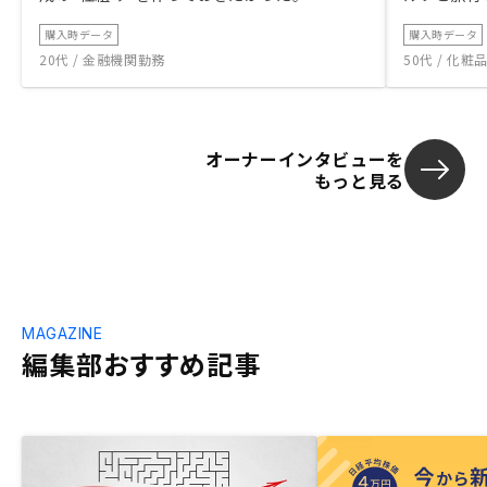
購入時データ
購入時データ
20代 / 金融機関勤務
50代 / 化
オーナーインタビューを
もっと見る
MAGAZINE
編集部おすすめ記事