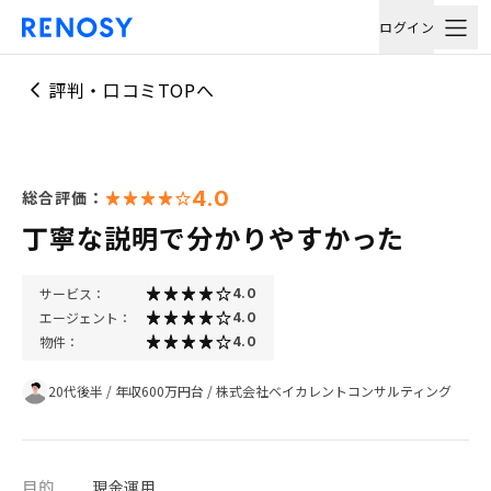
ログイン
評判・口コミTOPへ
4.0
総合評価：
丁寧な説明で分かりやすかった
サービス：
4.0
エージェント：
4.0
物件：
4.0
20代後半
/
年収600万円台
/
株式会社ベイカレントコンサルティング
目的
現金運用