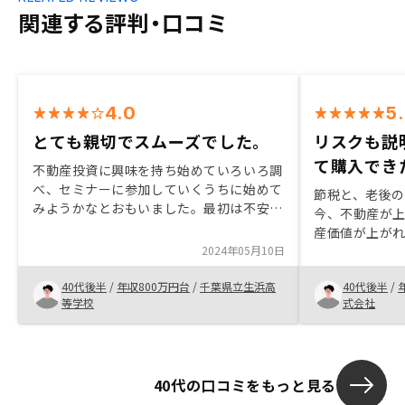
関連する評判・口コミ
4.0
5
とても親切でスムーズでした。
リスクも説
て購入でき
不動産投資に興味を持ち始めていろいろ調
べ、セミナーに参加していくうちに始めて
節税と、老後
みようかなとおもいました。最初は不安が
今、不動産が
多かったですが、いろいろ話を聞いて行く
産価値が上が
うちにやってみようという気になりまし
2024年05月10日
もあります。
た。リノシーさんは他社と比べて物件が良
色々、選択肢
かったことと担当者の方の親切だったこと
40代後半
/
年収800万円台
/
千葉県立生浜高
40代後半
/
度、詳しい話
が決め手です。
等学校
式会社
いでしょうか
40代の口コミをもっと見る