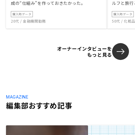
成の“仕組み”を作っておきたかった。
ルフと旅行
購入時データ
購入時データ
20代 / 金融機関勤務
50代 / 化
オーナーインタビューを
もっと見る
MAGAZINE
編集部おすすめ記事