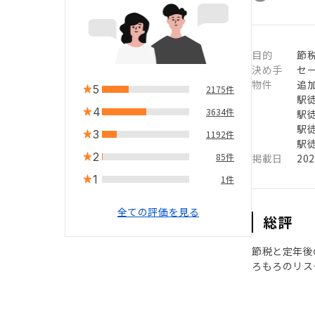
目的
節
決め手
セ
物件
追
5
2175件
駅徒
4
3634件
駅徒
駅徒
3
1192件
駅徒
2
85件
掲載日
20
1
1件
全ての評価を見る
総評
節税と定年後
ろもろのリス