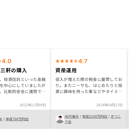
4.0
4.7
で三軒の購入
資産運用
、投資信託といった金融
収入が増えた際の税金に疲弊してお
を中心にしていましたが
り。またニーサも、はじめたりと投
、比較的安全に運用でき
資に興味を持った事などやタイミン
い視点で運用できること
グが合い相談してみたところ自身の
味を持ちました。リノシ
ニーズとマッチした事がきっかけで
2022年11月09日
2024年04月17日
のは最新の技術を活用し
始めました。 資産について様々な
の期待で、これからも長
運用の一つとしてもらえています。
40代後半
/
年収2100万円台
/
きつこ
半
/
年収700万円台
いをお願いしたいです。
う会