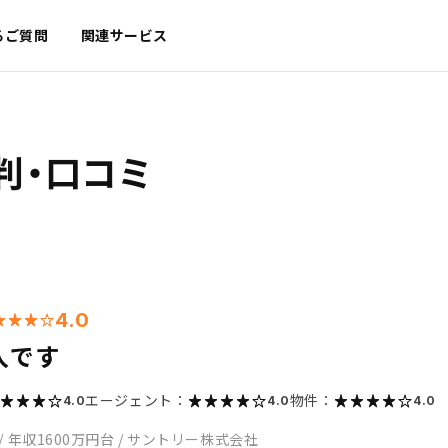
るご質問
関連サービス
判・口コミ
4.0
入です
エージェント：
物件：
4.0
4.0
4.0
/
年収1600万円台
/
サントリー株式会社