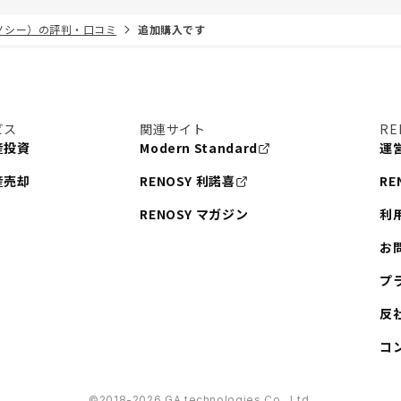
リノシー）の評判・口コミ
追加購入です
ビス
関連サイト
RE
産投資
Modern Standard
運
産売却
RENOSY 利諾喜
RE
RENOSY マガジン
利
お
プ
反
コ
©︎2018-2026 GA technologies Co., Ltd.