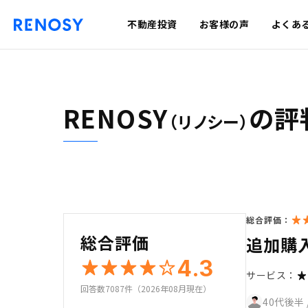
不動産投資
お客様の声
よくあ
RENOSY
の評
（リノシー）
総合評価：
総合評価
追加購
4.3
サービス：
回答数7087件（2026年08月現在）
40代後半