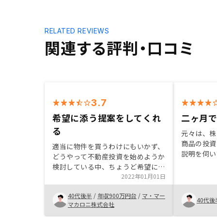
RELATED REVIEWS
関連する評判・口コミ
3.7
希望に添う提案をしてくれ
二ヶ月
る
元々は、株
商品の投資
適当に物件を買うわけにもいかず、
説明を伺い
どうやって不動産投資を始めようか
ること、長
検討している中、ちょうど希望に添
などから興
うRENOSYを見つけました。
2022年01月01日
ーを選んだ
ている点へ
40代後半
/
年収900万円台
/
マ・マー
40代後
くお付き合
マカロニ株式会社