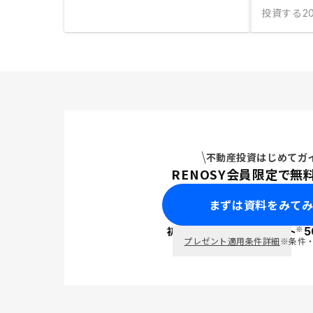
投資する
20
不動産投資はじめてガ
RENOSY会員限定で無
まずは資料をみて
※
初回面談で
ポイント
5
PayPay
プレゼント適用条件詳細
※条件