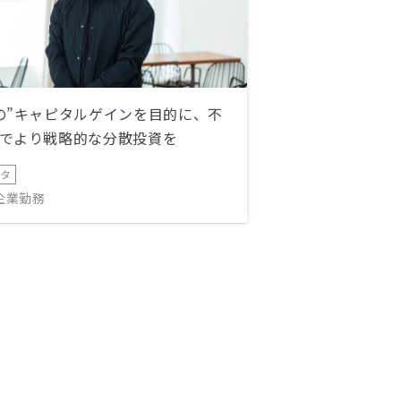
の”キャピタルゲインを目的に、不
でより戦略的な分散投資を
ータ
IT企業勤務