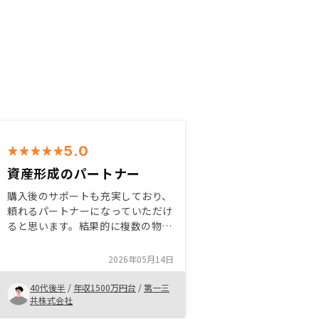
5.0
資産形成のパートナー
購入後のサポートも充実しており、
頼れるパートナーになっていただけ
ると思います。結果的に複数の物件
を所有することになりましたが、い
ずれも素晴らしいものを購入でき、
2026年05月14日
大変満足しています。各エリアの特
長や将来性についても丁寧にご説明
40代後半
/
年収1500万円台
/
第一三
いただけました。特にありません。
共株式会社