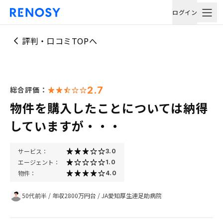
ログイン
評判・口コミTOPへ
2.7
総合評価：
物件を購入したことについては納得
していますが・・・
サービス：
3.0
エージェント：
1.0
物件：
4.0
50代前半
/
年収2800万円台
/
JA愛知厚生連足助病院