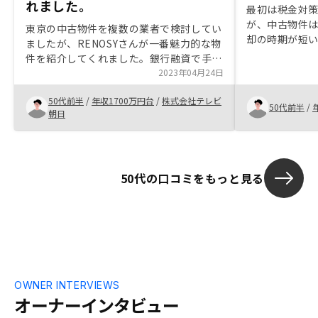
れました。
最初は税金対
が、中古物件
東京の中古物件を複数の業者で検討してい
却の時期が短
ましたが、RENOSYさんが一番魅力的な物
間の数年は税
件を紹介してくれました。銀行融資で手間
降は関係がな
取りましたが、丁寧に対応していただき、
2023年04月24日
には用いれな
無事成約できました。担当の方のサポート
明を聞いた後
50代前半
/
年収1700万円台
/
株式会社テレビ
がよかったです。
50代前半
/
て、または老
朝日
はいいかなと
い、入居者が
が得られるな
だ、購入に際し
50代の口コミをもっと見る
かかり、その
いません。そ
4％ですが、そ
税、火災保険、
費用などを引
でそれで何%
ないといけな
OWNER INTERVIEWS
も継続的に入
オーナーインタビュー
ラスにはなるの