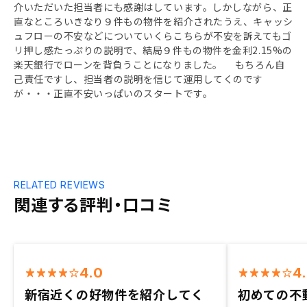
介いただいた担当者にも感謝はしています。しかしながら、正
直なところいきなり９件もの物件を紹介されたうえ、キャッシ
ュフローの不安などについていくらこちらが不安を訴えてもゴ
リ押し感たっぷりの説明で、結局９件もの物件を金利2.15%の
楽天銀行でローンを背負うことになりました。 もちろん自
己責任ですし、担当者の説明を信じて運用してくのです
が・・・正直不安いっぱいのスタートです。
RELATED REVIEWS
関連する評判・口コミ
4.0
4
新宿近くの好物件を紹介してく
初めての不