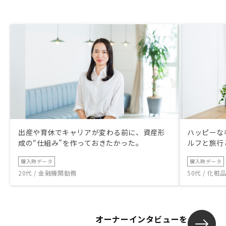
居率99％と言
います。実際
るのはローンが
になりますが
の一環として
す。物件の周
詳しくお話し
初期費用も併
ていただける
の％を家賃収
くれるとあり
出産や育休でキャリアが変わる前に、資産形
ハッピーな
成の“仕組み”を作っておきたかった。
ルフと旅行
購入時データ
購入時データ
20代 / 金融機関勤務
50代 / 化
オーナーインタビューを