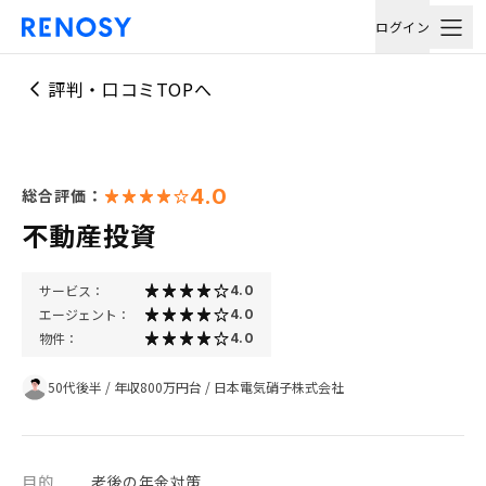
ログイン
評判・口コミTOPへ
4.0
総合評価：
不動産投資
サービス：
4.0
エージェント：
4.0
物件：
4.0
50代後半
/
年収800万円台
/
日本電気硝子株式会社
目的
老後の年金対策