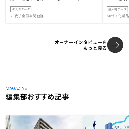
購入時データ
購入時データ
20代 / 金融機関勤務
50代 / 化
オーナーインタビューを
もっと見る
MAGAZINE
編集部おすすめ記事