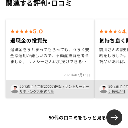
関連する評判・口コミ
5.0
4
退職金の投資先
気持ち良く
退職金をまとまってもらっても、うまく安
前川さんの説
全な運用が難しいので、不動産投資を考え
約をしました
ました。 リノシーさんは丸投げできるの
商品があれば
が魅力です。なので、不動産投資というよ
きたいと思っ
り、金融商品を買うような感覚でできまし
りとりなどは
2023年07月16日
た。 また、子供にも相続できるので（し
感じる部分も
かも、借金なしで）。
り気持ち良く
50代後半
/
年収2000万円台
/
サントリーホー
50代後半
/
す。
ルディングス株式会社
ン株式会社
50代の口コミをもっと見る