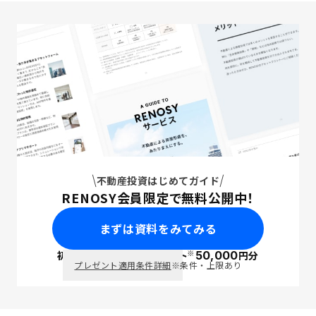
不動産投資はじめてガイド
RENOSY会員限定で無料公開中！
まずは資料をみてみる
※
初回面談で
ポイント
50,000
円分
PayPay
プレゼント適用条件詳細
※条件・上限あり