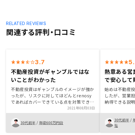
RELATED REVIEWS
関連する評判・口コミ
3.7
5
不動産投資がギャンブルではな
熱意ある営
いことがわかった
で安心して
不動産投資はギャンブルのイメージが強か
始めは不動産
ったが、リスクに対してほどんとrenosy
したが、営業
であればカバーできている点を対策できる
納得できる説
ため購入に至った。長期的にみれば様々な
2021年08月03日
心して購入を
投資よりもリターンが大きいと思える。初
遠くないうちに
30代前半
/
めての投資だったため、リスクに関する部
うと考えていま
30代前半
/
年収600万円台
社
分をもっと時間を割いて説明して欲しい。
な手続きがア
物件のハザードマップ、火災保険、地震保
ところに手が