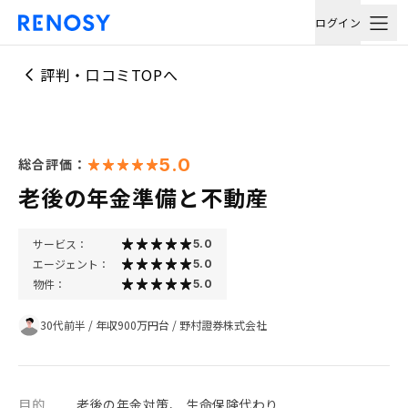
ログイン
評判・口コミTOPへ
5.0
総合評価：
老後の年金準備と不動産
サービス：
5.0
エージェント：
5.0
物件：
5.0
30代前半
/
年収900万円台
/
野村證券株式会社
目的
老後の年金対策、 生命保険代わり