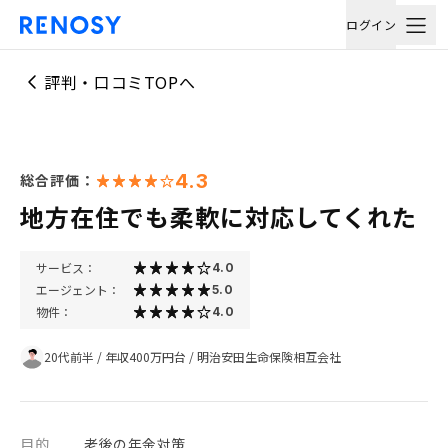
ログイン
評判・口コミTOPへ
4.3
総合評価：
地方在住でも柔軟に対応してくれた
サービス：
4.0
エージェント：
5.0
物件：
4.0
20代前半
/
年収400万円台
/
明治安田生命保険相互会社
目的
老後の年金対策