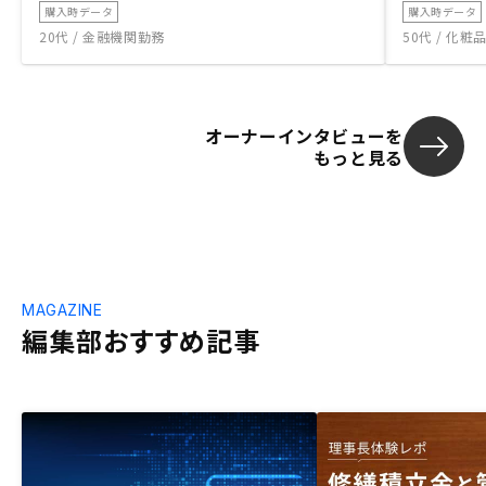
購入時データ
購入時データ
20代 / 金融機関勤務
50代 / 化
オーナーインタビューを
もっと見る
MAGAZINE
編集部おすすめ記事