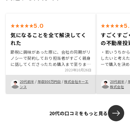
5.0
5
気になることを全て解決してく
すごくすご
れた
の不動産投
節税に興味があった際に、会社の同期がリ
・若いうちか
ノシーで契約しており担当者がすごく親身
したいと考えた
に話してくださったため購入まで至りまし
ーで購入を決
た。現時点で悩んでるいるかたやすこしで
2023年10月26日
してくれたの
も興味のある方はは一度話を聞いてみても
とが非常によか
20代前半
/
年収800万円台
/
株式会社キーエ
20代前半
/
良いかと思います。私も購入を決めていた
ている方には
ンス
株式会社
わけではないですが、実際に話してみてメ
投資をしてみ
リットを感じ購入しました
20代の口コミをもっと見る