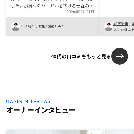
初に他社で検
した。投資へのハードルを下げる仕組みづ
リット・リス
くりを徹底的におこなっていただいてお
2020年11月01日
件の魅力・価
り、それをわかりやすく説明いただきまし
踏み切れずに
40代後半
/
た。契約後も気になることはなんでも気軽
40代後半
/
年収1000万円台
にもコンタク
ステム株式
に質問させていただいています。
初回から大変魅
件目にも関わ
担当者様にも
産投資のスタ
40代の口コミをもっと見る
は大変感謝して
率化や運用に
れからの運用
入可能な物件
ると嬉しいで
OWNER INTERVIEWS
オーナーインタビュー