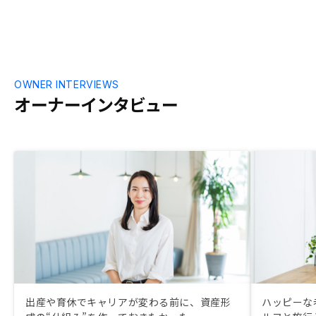
業など細かく整理し、定形のものについて
はRENOSY管轄外の手続き（提携先火災保
険など）含め問い合わせなくても細かい点
まで分かるようにしてほしい。（火災保険
指定の提出物でに指定の書面交付前だが代
わりはこれで良いとか、物件管理費振込先
OWNER INTERVIEWS
は後日振込登録が連絡くるとか、郵送物の
オーナーインタビュー
追跡ナンバーなど）
出産や育休でキャリアが変わる前に、資産形
ハッピーな