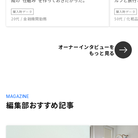
成の“仕組み”を作っておきたかった。
ルフと旅行
購入時データ
購入時データ
20代 / 金融機関勤務
50代 / 化
オーナーインタビューを
もっと見る
MAGAZINE
編集部おすすめ記事