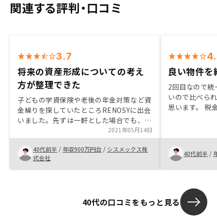
関連する評判・口コミ
3.7
4
将来の資産形成についての考え
良い物件を
方が整理できた
2回目なので統
いので比べら
子どもの学資保険や老後の年金対策など資
思います。 税
金繰りを探していたところRENOSYに出会
しても付きま
いました。先ずは一軒とした場合でも、老
らないところ
後まで持った場合に加えて途中でまとまっ
2021年05月14日
るのも良いと思
たお金が必要になった場合の売却の考え方
る家賃減の提
40代前半
/
年収900万円台
/
シスメックス株
も整理して説明いただきました。また、リ
40代前半
/
先で、当時の
式会社
ノベが自宅にも安価に利用できる、リスク
混乱したので
対策として空室時はプラン変更できるな
しい。
ど、サポートも安心点となりました。物件
の選択肢が限られている。いざ、購入、と
40代の口コミをもっと見る
した際、せめて条件に沿ったその時の空き
物件を数多く見せてほしい。 手続きや作