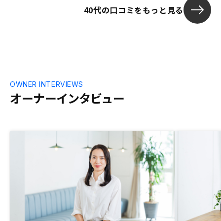
れません。新
40代の口コミをもっと見る
の不動産投資と比べてのメリデリや、修繕
料になるのは
計画・履歴、減価償却や不動産譲渡益の税
入者の資産価
金はどうするかなど事前に説明があった方
ルタントをし
がよい。
等の相談と言
OWNER INTERVIEWS
オーナーインタビュー