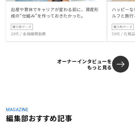
出産や育休でキャリアが変わる前に、資産形
ハッピーな
成の“仕組み”を作っておきたかった。
ルフと旅行
購入時データ
購入時データ
20代 / 金融機関勤務
50代 / 化
オーナーインタビューを
もっと見る
MAGAZINE
編集部おすすめ記事