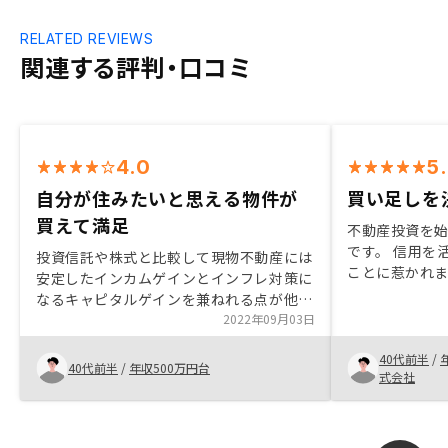
RELATED REVIEWS
関連する評判・口コミ
4.0
5
自分が住みたいと思える物件が
買い足しを
買えて満足
不動産投資を
です。 信用を
投資信託や株式と比較して現物不動産には
ことに惹かれ
安定したインカムゲインとインフレ対策に
が、お小遣い
なるキャピタルゲインを兼ねれる点が他の
す。 私は、あ
投資に比べて魅力的でした。また副業とし
2022年09月03日
と、安心の為
て様々な経費を計上できるのも節税対策が
んでいます。 
40代前半
/
できるのもよかった点です。CFのシミュ
40代前半
/
年収500万円台
賃保証をつけ
式会社
レーションが理論値で構成されていて信用
なってもすぐ
度が低い。もう少し現実的なリスクを踏ま
んでもらって
えた複数のパターンを提示すべき。また初
で、保証の意
めて区分マンション投資をする人には、他