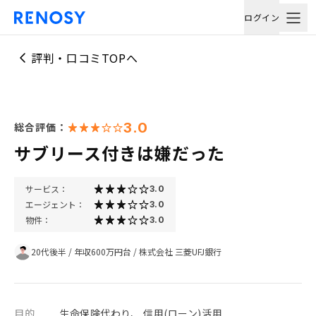
ログイン
評判・口コミTOPへ
3.0
総合評価：
サブリース付きは嫌だった
サービス：
3.0
エージェント：
3.0
物件：
3.0
20代後半
/
年収600万円台
/
株式会社 三菱UFJ銀行
目的
生命保険代わり、 信用(ローン)活用