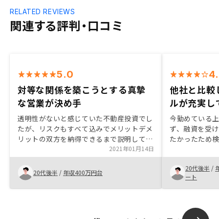
RELATED REVIEWS
関連する評判・口コミ
5.0
4
対等な関係を築こうとする真摯
他社と比較
な営業が決め手
ルが充実し
透明性がないと感じていた不動産投資でし
今勤めている
たが、リスクもすべて込みでメリットデメ
ず、融資を受
リットの双方を納得できるまで説明して頂
たかったため
けた点がよかったです。 十分に許容でき
2021年01月14日
のところと比
るリスク範囲だったことと、対等に関係を
ーションも分
20代後半
/
築こうとされるセールスの方の真摯な営業
利だったためR
20代後半
/
年収400万円台
ート
が購入の決め手となりました。