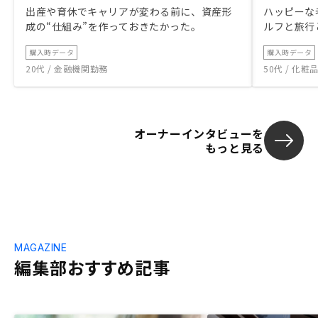
出産や育休でキャリアが変わる前に、資産形
ハッピーな
成の“仕組み”を作っておきたかった。
ルフと旅行
購入時データ
購入時データ
20代 / 金融機関勤務
50代 / 化
オーナーインタビューを
もっと見る
MAGAZINE
編集部おすすめ記事