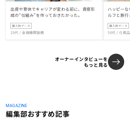
出産や育休でキャリアが変わる前に、資産形
ハッピーな
成の“仕組み”を作っておきたかった。
ルフと旅行
購入時データ
購入時データ
20代 / 金融機関勤務
50代 / 化
オーナーインタビューを
もっと見る
MAGAZINE
編集部おすすめ記事