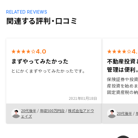
RELATED REVIEWS
関連する評判・口コミ
4.0
4
まずやってみたかった
不動産投資
管理は便利
とにかくまずやってみたかったです。
保険証券や投
産投資を始めま
固定資産税の
2021年01月18日
としては、良い
ーについては
20代後半
/
年収500万円台
/
株式会社アドウ
部屋持っていま
20代後半
/
ェイズ
で、キャッシ
不満ですが、
金等の改訂の