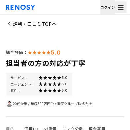
ログイン
評判・口コミTOPへ
5.0
総合評価：
担当者の方の対応が丁寧
サービス：
5.0
エージェント：
5.0
物件：
5.0
20代後半
/
年収500万円台
/
楽天グループ株式会社
目的
信用(ローン)活用、 リスク分散、 現金運用