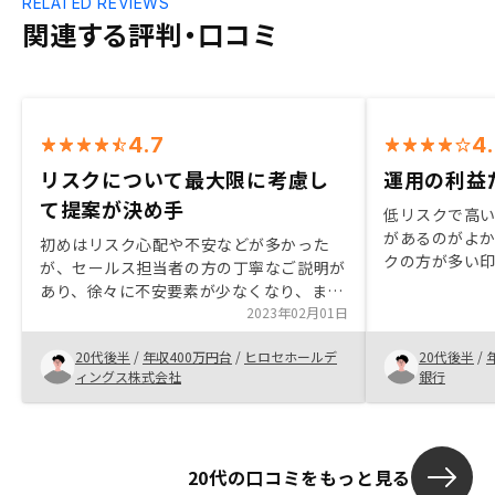
RELATED REVIEWS
関連する評判・口コミ
4.7
4
リスクについて最大限に考慮し
運用の利益
て提案が決め手
低リスクで高
があるのがよ
初めはリスク心配や不安などが多かった
クの方が多い
が、セールス担当者の方の丁寧なご説明が
込みできた為
あり、徐々に不安要素が少なくなり、また
自分にもし何
購入することのメリットの方が大きくなっ
2023年02月01日
しなくて済む
てきました。また他社から新築の不動産投
20代後半
/
年収400万円台
/
ヒロセホールデ
20代後半
/
資の話なども聞き、御社の中古物件と比較
ィングス株式会社
銀行
した上で、御社で購入をした方が良いと思
い決断しました。担当営業については同じ
運動部出身ということもあり、話も合いよ
かったです。 また契約までの流れも一か
20代の口コミをもっと見る
ら丁寧に教えていただき、安心できまし