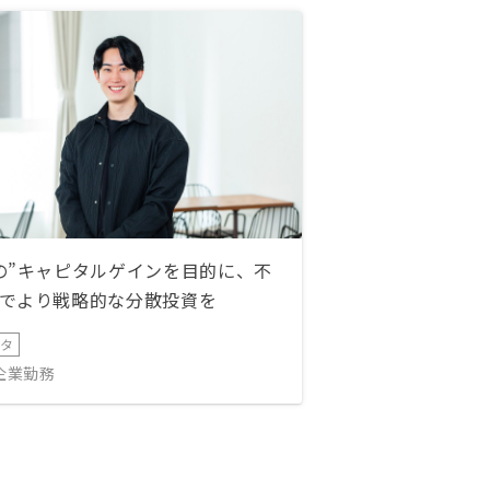
の”キャピタルゲインを目的に、不
でより戦略的な分散投資を
ータ
IT企業勤務