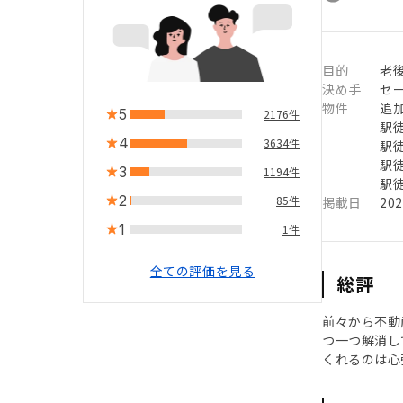
目的
老
決め手
セ
物件
追
5
2176件
駅徒
4
3634件
駅徒
駅徒
3
1194件
駅徒
2
85件
掲載日
20
1
1件
全ての評価を見る
総評
前々から不動
つ一つ解消し
くれるのは心