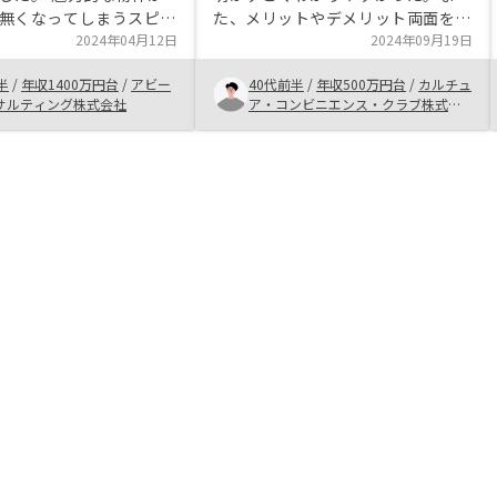
無くなってしまうスピー
た、メリットやデメリット両面を説
市場のシェアが高いこと
2024年04月12日
明してくれましたし、こちら側の質
2024年09月19日
、安心感がありました。
問にも真摯に対応してくれた。実際
半
/
年収1400万円台
/
アビー
40代前半
/
年収500万円台
/
カルチュ
プランを外せば、業界最
の契約なども驚くほど手軽で、こち
サルティング株式会社
ア・コンビニエンス・クラブ株式会
費なので、そこも評価で
らの手間がかからずにスムーズだっ
社
た。