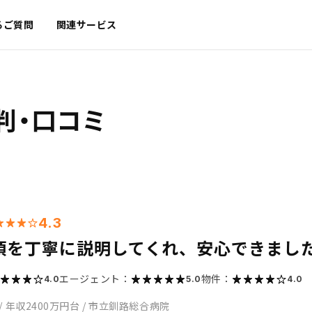
るご質問
関連サービス
判・口コミ
4.3
項を丁寧に説明してくれ、安心できまし
エージェント：
物件：
4.0
5.0
4.0
/
年収2400万円台
/
市立釧路総合病院