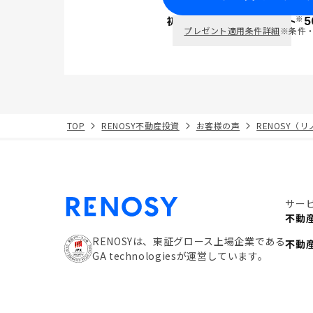
※
初回面談で
ポイント
5
PayPay
プレゼント適用条件詳細
※条件
TOP
RENOSY不動産投資
お客様の声
RENOSY（
サー
不動
RENOSYは、東証グロース上場企業である
不動
GA technologiesが運営しています。