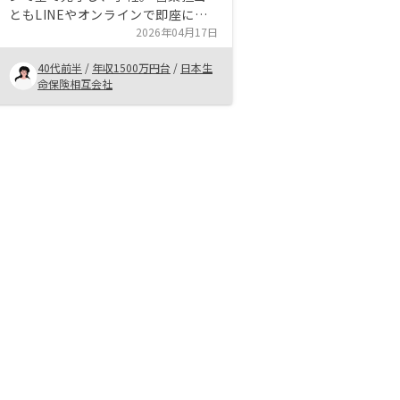
ともLINEやオンラインで即座にコ
ミュニケーションでき、簡易。とに
2026年04月17日
かく他の不動産会社と異なり煩雑さ
40代前半
/
年収1500万円台
/
日本生
がなくて楽。 営業担当の知識も豊
命保険相互会社
富で気になることはすぐに解消する
のがいい。銀行との契約書類含め、
全ての書類をアプリに一元管理でき
るようにして欲しい