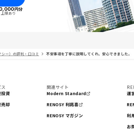
0,000
円分
・上限あり
リノシー）の評判・口コミ
不安事項を丁寧に説明してくれ、安心できました。
ビス
関連サイト
RE
産投資
Modern Standard
運
産売却
RENOSY 利諾喜
RE
RENOSY マガジン
利
お