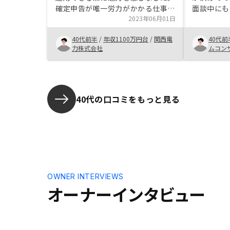
確定申告が唯一労力がかかる仕事で
面談中にも
すが、すでにふるさと納税や医療費
2023年06月01日
ド感からも
控除など申告されている方は、不動
がうかがえ
40代前半
/
年収1100万円台
/
関西電
40代前
産投資に関わる部分については説明
色々な保障
力株式会社
ムコン
動画なども充実していますので、あ
安値の管理
まり抵抗なく実施できるかと思いま
きました。
す。
40代の口コミをもっと見る
OWNER INTERVIEWS
オーナーインタビュー