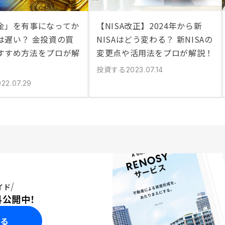
金」を有事になってか
【NISA改正】2024年から新
は遅い？ 金投資の買
NISAはどう変わる？ 新NISAの
すすめ方法をプロが解
変更点や活用法をプロが解説！
投資する
2023.07.14
022.07.29
イド
料公開中！
みる