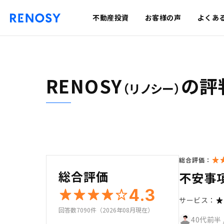
不動産投資
お客様の声
よくあ
RENOSY
の評
（リノシー）
総合評価：
総合評価
不安事
4.3
サービス：
回答数7090件（2026年08月現在）
40代前半