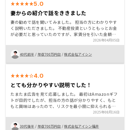
5.0
妻からの紹介で話をききました
妻の勧めで話を聞いてみました。 担当の方にわかりやす
く説明いただきました。 不動産投資というともっとお金
が必要だと思っていたのですが、家賃分を引いた金額を
毎月払うということで、思っていたよりもなんとかなり
2026年04月05日
そうだなと思い決めました。
40代前半
/
年収700万円台
/
株式会社アイシン
4.0
とても分かりやすい説明でした！
たまたま広告を見て応募しました。 最初はAmazonギフ
トが目的でしたが、担当の方の話が分かりやすく、もと
もと興味はあったので、リスクを最小限に抑えられると
言う点でやってみようと決意しました。 また、株式投資
2025年08月16日
はしていたので、分散の面でも丁度いいと思いました。
30代後半
/
年収700万円台
/
株式会社アイシン福井