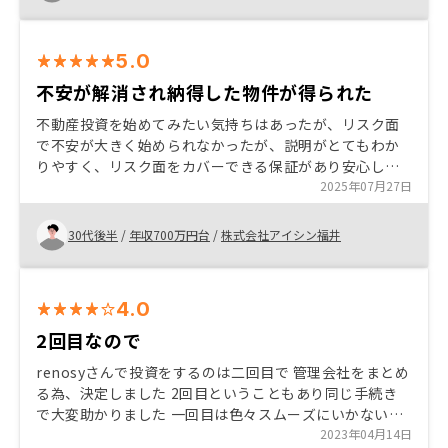
5.0
不安が解消され納得した物件が得られた
不動産投資を始めてみたい気持ちはあったが、リスク面
で不安が大きく始められなかったが、説明がとてもわか
りやすく、リスク面をカバーできる保証があり安心し
た。 担当の方もとても明るく、初心者で不安になってい
2025年07月27日
る中で知りたいことを丁寧に教えていただき、納得した
上で購入することができ良かった 選りすぐりの物件を紹
30代後半
/
年収700万円台
/
株式会社アイシン福井
介していただきましたが、もう少し色々見てみたい気持
ちはあった
4.0
2回目なので
renosyさんで投資をするのは二回目で 管理会社をまとめ
る為、決定しました 2回目ということもあり同じ手続き
で大変助かりました 一回目は色々スムーズにいかない部
分もありましたが二回なので色々な手続きがスムーズに
2023年04月14日