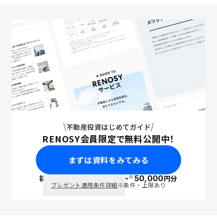
不動産投資はじめてガイド
RENOSY会員限定で無料公開中！
まずは資料をみてみる
※
初回面談で
ポイント
50,000
円分
PayPay
プレゼント適用条件詳細
※条件・上限あり