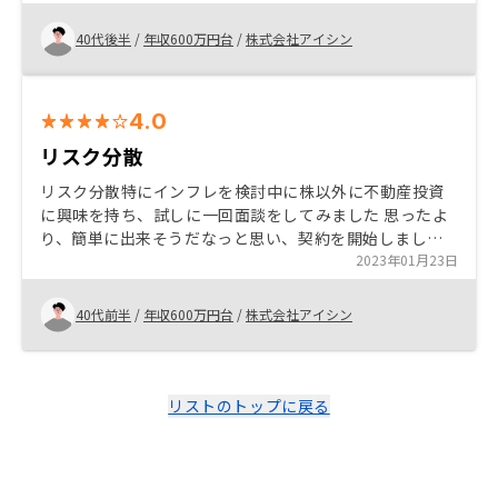
行きとても楽に済みました 特に無し
40代後半
/
年収600万円台
/
株式会社アイシン
4.0
リスク分散
リスク分散特にインフレを検討中に株以外に不動産投資
に興味を持ち、試しに一回面談をしてみました 思ったよ
り、簡単に出来そうだなっと思い、契約を開始しました
自分が思ってた様なリスク分散にはならなかったです
2023年01月23日
が、リスク⇆リターンを考えると問題ないレベルだと考
え契約しました
40代前半
/
年収600万円台
/
株式会社アイシン
リストのトップに戻る