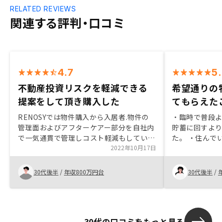
RELATED REVIEWS
関連する評判・口コミ
4.7
5
不動産投資リスクを軽減できる
希望通りの
提案をして頂き購入した
てもらえた
RENOSYでは物件購入から入居者.物件の
・臨時で普段
管理面およびアフターケアー部分を自社内
貯蓄に回すよ
で一気通貫で管理しコスト軽減もしている
た。 ・住んで
部分が魅力的であり、不安要素であった不
2022年10月17日
土地の価値が
動産投資リスクの一つである入居および物
分もなんかし
件維持について納得できるものがあったた
う気持ちがあった
30代後半
/
年収800万円台
30代後半
/
め。
多く見かける
資を意識する
がとてもわか
してみようとい
30代の口コミをもっと見る
分が検討して