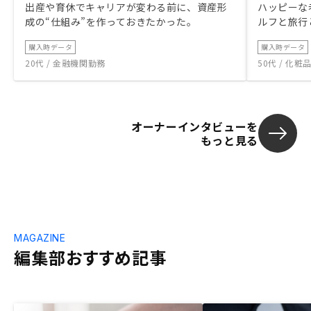
出産や育休でキャリアが変わる前に、資産形
ハッピーな
成の“仕組み”を作っておきたかった。
ルフと旅行
購入時データ
購入時データ
20代 / 金融機関勤務
50代 / 化
オーナーインタビューを
もっと見る
MAGAZINE
編集部おすすめ記事