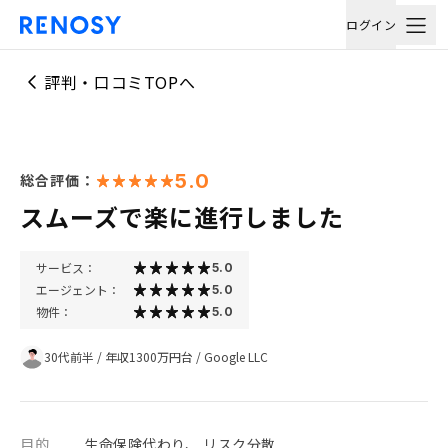
ログイン
評判・口コミTOPへ
5.0
総合評価：
スムーズで楽に進行しました
サービス：
5.0
エージェント：
5.0
物件：
5.0
30代前半
/
年収1300万円台
/
Google LLC
目的
生命保険代わり、 リスク分散