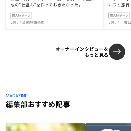
成の“仕組み”を作っておきたかった。
ルフと旅行
た。
購入時データ
購入時データ
20代 / 金融機関勤務
50代 / 化
オーナーインタビューを
もっと見る
MAGAZINE
編集部おすすめ記事