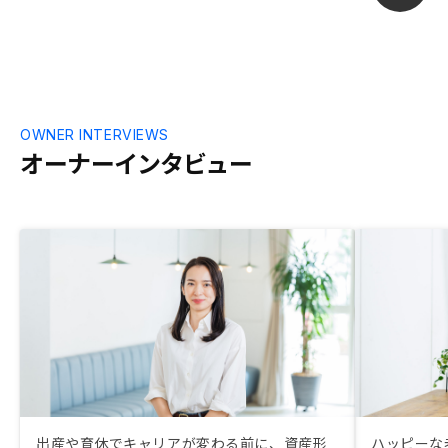
るシミュレー
断 ・⑤から⑦まで
資商品と比べ
た点 ・管理
・中長期で運
大きい ４・契約までの手続きにて感じた
よかった点 
OWNER INTERVIEWS
括してフォロ
オーナーインタビュー
５．担当営業
会人としての
アクションし
い ・レスポン
字脱字がない
も、丁寧に説
など） ・物
（他社だと難し
物件収集につ
社にライセン
で、秘匿とす
思いますが、
る範囲でどう
出産や育休でキャリアが変わる前に、資産形
ハッピーな
かけているか