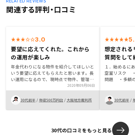
RELATED REVIEWS
関連する評判・口コミ
3.0
5
要望に応えてくれた。これから
想定される
の運用が楽しみ
質問をして
年金代わりになる物件を紹介してほしいと
１．始めるに
いう要望に応えてもらえたと思います。長
空室リスク 
い運用になるので、現時点で物件、管理面
問題 ・多額
が良いかどうか分かりませんが、分かって
2020年09月06日
難 ・災害リスク ２．購入に至
くると思いますので、楽しみです。物件価
①初回面談→
格が高めに設定してあることを初めから伝
集・他社比較
30代前半
/
年収500万円台
/
大阪地方裁判所
30代前半
/
えてもらえれば、それも考慮して判断でき
→⑤決断→⑥
たと思います。キャンペーンで少し還元し
はあまり信頼
てもらうよりも物件価格を相場くらいに抑
リスクありき
えて欲しいと思います。
動産を持つこ
30代の口コミをもっと見る
・④で収支プ