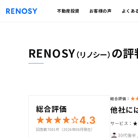
不動産投資
お客様の声
よくあ
RENOSY
の評
（リノシー）
総合評価：
総合評価
他社に
4.3
サービス：
回答数7081件（2026年08月現在）
30代後半