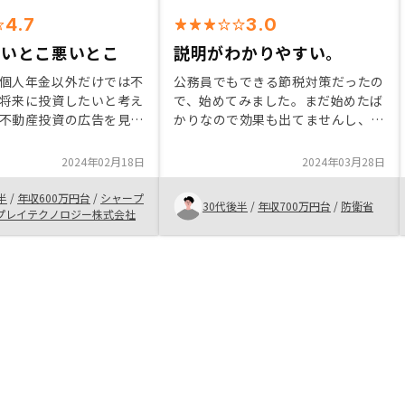
4.7
3.0
良いとこ悪いとこ
説明がわかりやすい。
個人年金以外だけでは不
公務員でもできる節税対策だったの
将来に投資したいと考え
で、始めてみました。まだ始めたば
不動産投資の広告を見か
かりなので効果も出てませんし、実
 入口は同業他社のセミ
感ももちろんないのでまだおすすめ
が、比較のために最大手
はできません。しかしながら興味が
2024年02月18日
2024年03月28日
のセミナーに参加しまし
ある方は話を聞いてみて、納得がい
らも魅力的な内容を提示
くならやってみるといいのではない
半
/
年収600万円台
/
シャープ
30代後半
/
年収700万円台
/
防衛省
いますが、迷っていると
でしょうか。
プレイテクノロジー株式会社
比べ、営業都合ではなく
選択権をくれて必要な情
に教えて頂けて信頼感が
リノシーに決めました。
産屋さんは決断を急かし
ージですがゆっくり決断
伝えすると真摯に対応頂
め手になりました。窓口
とセミナー担当の連携不
した。 セミナーのリマ