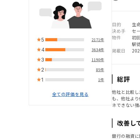
目的
生
決め手
セ
物件
初
5
2171件
駅徒
4
3634件
掲載日
20
3
1190件
2
85件
総評
1
1件
他社と比較し
全ての評価を見る
も、他社より
ネできない強
改善し
銀行の融資に