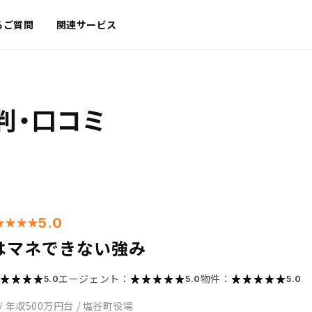
るご質問
関連サービス
判・口コミ
5.0
はマネできない強み
エージェント：
物件：
5.0
5.0
5.0
/
年収500万円台
/
塩谷町役場