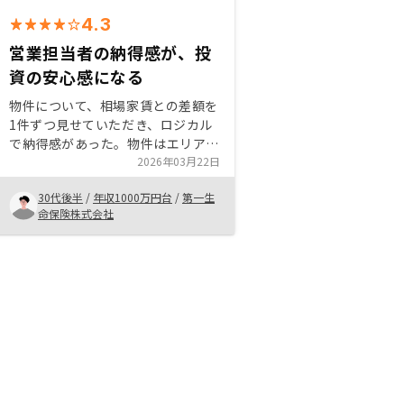
4.3
営業担当者の納得感が、投
資の安心感になる
物件について、相場家賃との差額を
1件ずつ見せていただき、ロジカル
で納得感があった。物件はエリア×
個別性だと思っており、他社だと前
2026年03月22日
者推しでの提案も散見されるが、後
30代後半
/
年収1000万円台
/
第一生
者も条件が悪いとキャピタルで崩れ
命保険株式会社
る。両方について、公知情報をエビ
デンスとして示しながらご説明いた
だけ、説得力があった。