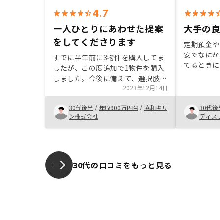
4.7
一人ひとりにあわせた提案
大手の
をしてくださります
定期預金や
安でなにか
すでに半年前に3物件を購入してま
てるときに
したが、この度追加で1物件を購入
けました。
しました。今後に備えて、選択肢を
ナーでした
多く持つことのメリットを、担当の
2023年12月14日
のリノシー
方々を通じて感じさせていただけた
た。 どち
30代後半
/
年収900万円台
/
協和キリ
30代後
のが購入のきっかけです。一人ひと
頂いたと思
ン株式会社
ディス
りにあわせたご提案をしてくださる
きに他社に
印象があります。
こちら側に
報だけ丁寧
あったので
30代の口コミをもっと見る
あと、不動
てくるイメ
したいとお
けたのも決
の営業担当
足を感じま