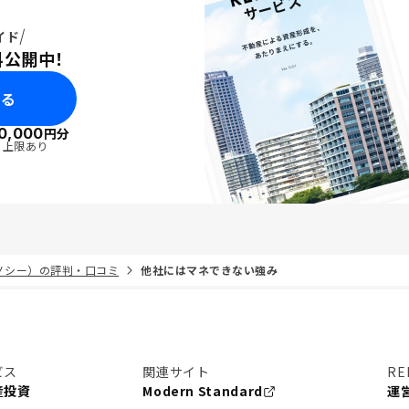
イド
料公開中！
みる
0,000
円分
・上限あり
リノシー）の評判・口コミ
他社にはマネできない強み
ビス
関連サイト
RE
産投資
Modern Standard
運