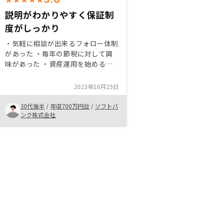
説明がわかりやすく保証制
度がしっかり
・気軽に相談が出来るフォロー体制
があった ・毎年の節税に対して興
味があった ・資産運用を始めるに
あたり説明がわかりやすく質問しや
すい環境にあった ・空室保証や制
2023年10月25日
度など安心感があった ・提案して
もらう物件の説明がわかりやすかっ
30代後半
/
年収700万円台
/
ソフトバ
た契約後のフォロー体制など、初め
ンク株式会社
ての手続きが多いため後追いをして
ほしい