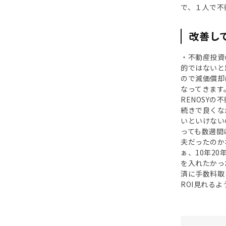
で、１人で不
改善し
・不動産投資
的ではないと
ので減価償却
なってきます
RENOSY
続きで良くな
いといけない
っても数週間
夫だったのか
ぁ、10年2
を入れたかっ
済に手数料取
ROI見れる