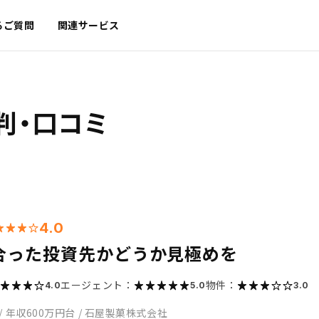
るご質問
関連サービス
判・口コミ
4.0
合った投資先かどうか見極めを
エージェント：
物件：
4.0
5.0
3.0
/
年収600万円台
/
石屋製菓株式会社