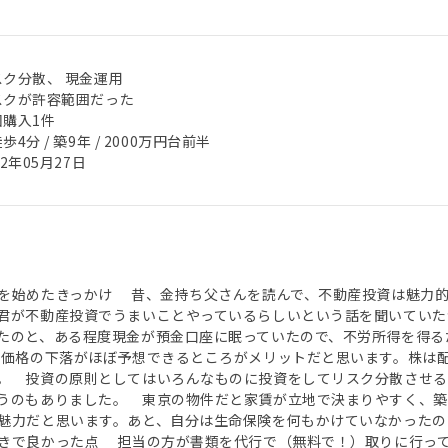
スク分散、 現金運用
スクが許容範囲だった
回購入1件
歩4分 / 築9年 / 2000万円台前半
22年05月27日
を始めたきっかけ 昔、金持ち父さんを読んで、不動産投資は魅力
君が不動産投資でうまいことやっているらしいという話を聞いていた
たのと、ある程度現金が預金口座に眠っていたので、不労所得を得る
価格の下落がほぼ予想できるところがメリットだと思います。株は
。 投資の原則としてはいろんなものに投資をしてリスク分散させる
うのもありました。 東京の物件だと家賃が立地で決まりやすく、
魅力だと思います。あと、自分は生命保険を何もかけていなかったの
きで良かった点 担当の方が書類を代行で（無料で！）取りに行っ