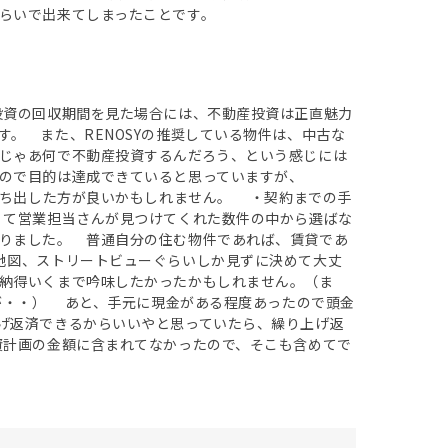
らいで出来てしまったことです。
投資の回収期間を見た場合には、不動産投資は正直魅力
。 また、RENOSYの推奨している物件は、中古な
じゃあ何で不動産投資するんだろう、という感じには
たので目的は達成できていると思っていますが、
打ち出した方が良いかもしれません。 ・契約までの手
くて営業担当さんが見つけてくれた数件の中から選ばな
りました。 普通自分の住む物件であれば、賃貸であ
地図、ストリートビューぐらいしか見ずに決めて大丈
納得いくまで吟味したかったかもしれません。（ま
すが・・） あと、手元に現金がある程度あったので頭金
げ返済できるからいいやと思っていたら、繰り上げ返
資計画の金額に含まれてなかったので、そこも含めてで