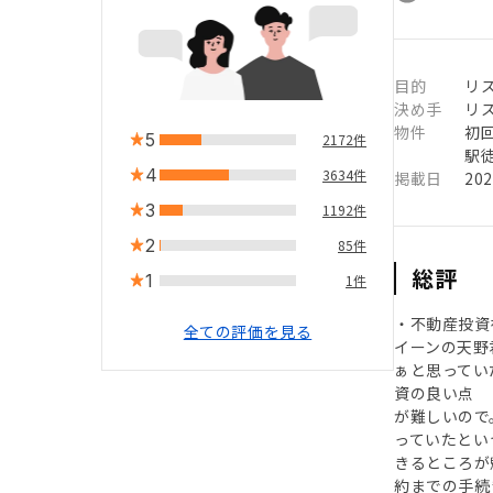
目的
リ
決め手
リ
物件
初
5
2172件
駅徒
4
3634件
掲載日
20
3
1192件
2
85件
総評
1
1件
・不動産投資
全ての評価を見る
イーンの天野
ぁと思ってい
資の良い点 
が難しいので
っていたとい
きるところが
約までの手続