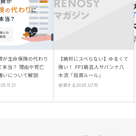
資が生命保険の代わり
【絶対にスベらない】ゆるくて
て本当？ 理由や死亡
強い！ FP1級芸人サバンナ八
違いについて解説
木流「投資ルール」
投資する
25.11.21
2025.07.15