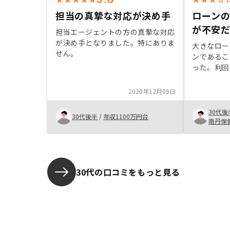
担当の真摯な対応が決め手
ローン
が不安
担当エージェントの方の真摯な対応
が決め手となりました。特にありま
大きなロー
せん。
ンであるこ
った。利回
しい。
2020年12月09日
30代後
30代後半
/
年収1100万円台
南丹保
30代の口コミをもっと見る