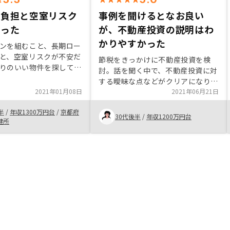
の負担と空室リスク
事例を聞けるとなお良い
だった
が、不動産投資の説明はわ
かりやすかった
ンを組むこと、長期ロー
と、空室リスクが不安だ
節税をきっかけに不動産投資を検
りのいい物件を探してほ
討。話を聞く中で、不動産投資に対
する曖昧な点などがクリアになり、
2021年01月08日
負担する費用も明確であったため始
2021年06月21日
めることを決めた。他のお客の事例
半
/
年収1300万円台
/
京都府
（このくらいの利益が出た、節税効
30代後半
/
年収1200万円台
健所
果があった、想定外のリスクがあっ
た）などをより具体的に知れると安
心感が増す。