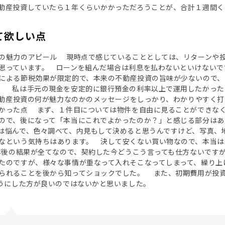
動産投資していたら１年くらいかかっただろうことが、合計１週間く
て欲しい点
の魅力のアピール 現時点で感じていることとしては、リターンや
思っています。 ローンを組んだ場合は利息を払わないといけないです
による節税効果が限定的で、本来の不動産投資の旨味が少ないので、
。 私は手元の現金を安定的に銀行預金の利率以上で運用したかっ
の不動産投資の何が魅力なのかのメッセージをしっかり、わかりやすく
かった点 まず、１件目については物件を自由に見ることができな
ので、後になって「本当にこれでよかったのか？」と感じる部分はあ
は悩んで、色々調べて、内見もして決めると思うんですけど、写真、
なという気持ちはあります。 決して安くない買い物なので、本当は
0年後の結果が全てなので、契約した今どうこう言っても仕方ないで
たのですが、様々な事情が重なって入れそこなってしまって、繰り上
られることを後から知ってショックでした。 また、初期費用が投
ようにした方が良いのではないかと思いました。