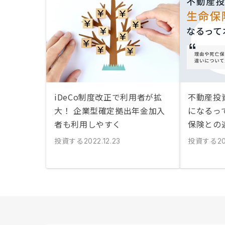
iDeCo制度改正で利用者が拡
不動産投
大！ 企業型確定拠出年金加入
になるっ
者も利用しやすく
保険との
投資する
投資する
2022.12.23
20