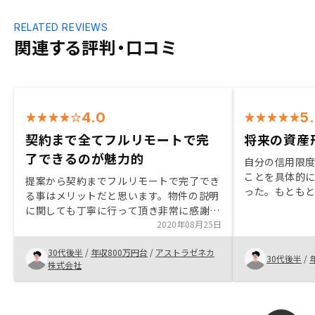
RELATED REVIEWS
関連する評判・口コミ
4.0
5
契約まで全てフルリモートで完
将来の資産
了できるのが魅力的
自分の信用限
ことを具体的
提案から契約までフルリモートで完了でき
った。もとも
る事はメリットだと思います。物件の説明
資することに
に関しても丁寧に行って頂き非常に感謝し
ングも良かっ
ております。直接物件を見にいかなくても
2020年08月25日
という資産が
契約まで考える事ができたのも担当の方が
由です。
30代後半
/
年収800万円台
/
アストラゼネカ
しっかりご説明いただいたからです。あり
30代後半
/
株式会社
がとうございました。時折ある不備が気に
なりました。