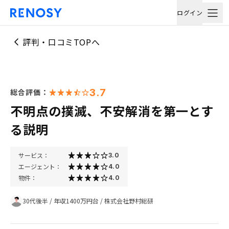
ログイン
評判・口コミTOPへ
3.7
総合評価：
不明点の撲滅、不安解消を第一とす
る説明
サービス：
3.0
エージェント：
4.0
物件：
4.0
30代後半
/
年収1400万円台
/
株式会社野村総研