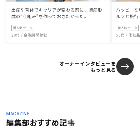
出産や育休でキャリアが変わる前に、資産形
ハッピーな
成の“仕組み”を作っておきたかった。
ルフと旅行
購入時データ
購入時データ
20代 / 金融機関勤務
50代 / 化
オーナーインタビューを
もっと見る
MAGAZINE
編集部おすすめ記事