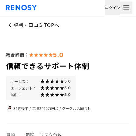
ログイン
評判・口コミTOPへ
5.0
総合評価：
信頼できるサポート体制
サービス：
5.0
エージェント：
5.0
物件：
5.0
30代後半
/
年収2400万円台
/
グーグル合同会社
目的
節税、 リスク分散