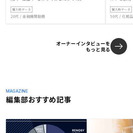
購入時データ
購入時データ
20代 / 金融機関勤務
50代 / 化
オーナーインタビューを
もっと見る
MAGAZINE
編集部おすすめ記事