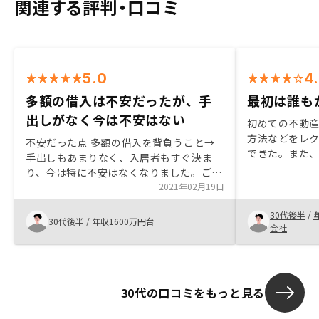
関連する評判・口コミ
5.0
4
多額の借入は不安だったが、手
最初は誰も
出しがなく今は不安はない
初めての不動
方法などをレ
不安だった点 多額の借入を背負うこと→
できた。また
手出しもあまりなく、入居者もすぐ決ま
運用すべきであ
り、今は特に不安はなくなりました。ご協
業担当の方の
力頂いたので、スムーズに出来ましたが、
2021年02月19日
検討する際も
記入する書類などが多い。どんどんIT化し
30代後半
/
て簡略化していくことに期待致します。
30代後半
/
年収1600万円台
会社
30代の口コミをもっと見る