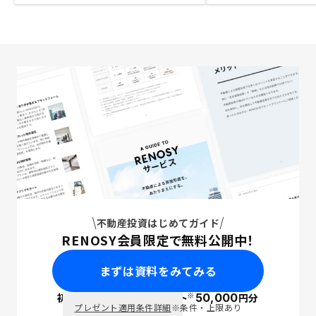
不動産投資はじめてガイド
RENOSY会員限定で無料公開中！
まずは資料をみてみる
※
初回面談で
ポイント
50,000
円分
PayPay
プレゼント適用条件詳細
※条件・上限あり