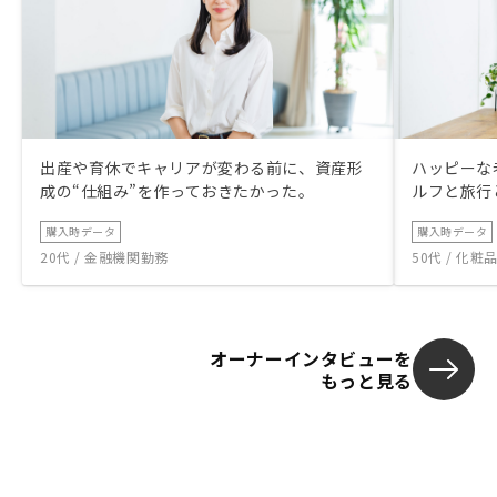
出産や育休でキャリアが変わる前に、資産形
ハッピーな
成の“仕組み”を作っておきたかった。
ルフと旅行
購入時データ
購入時データ
20代 / 金融機関勤務
50代 / 化
オーナーインタビューを
もっと見る