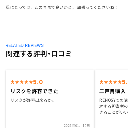
私にとっては、このままで良いかと。 頑張ってくださいね！
RELATED REVIEWS
関連する評判・口コミ
5.0
5
リスクを許容できた
二戸目購入
リスクが許容出来るか。
RENOSYで
対する担当者
きることがい
然と年内二戸
が、物件のイ
2021年01月10日