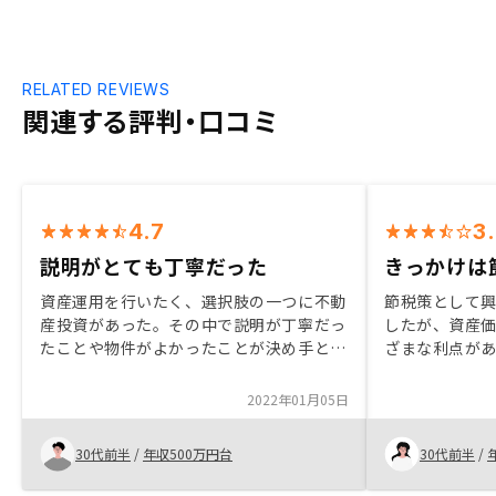
RELATED REVIEWS
関連する評判・口コミ
4.7
3
説明がとても丁寧だった
きっかけは
資産運用を行いたく、選択肢の一つに不動
節税策として
産投資があった。その中で説明が丁寧だっ
したが、資産
たことや物件がよかったことが決め手とな
ざまな利点が
った。物件選定の際に、自分自身のスマホ
た、ご時世的
で物件が見れるといい。ゆっくりと色々見
リットがあり
2022年01月05日
て選べるため。
策としても活用
での面談や、
30代前半
/
年収500万円台
30代前半
/
ていただき、
ます。メリッ