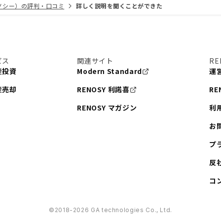
リノシー）の評判・口コミ
詳しく説明を聞くことができた
ビス
関連サイト
RE
産投資
Modern Standard
運
産売却
RENOSY 利諾喜
RE
RENOSY マガジン
利
お
プ
反
コ
©︎2018-2026 GA technologies Co., Ltd.