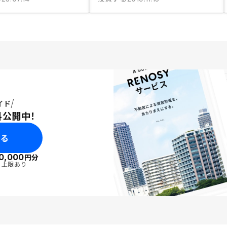
イド
料公開中！
みる
0,000
円分
・上限あり