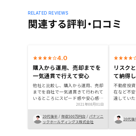
RELATED REVIEWS
関連する評判・口コミ
4.0
購入から運用、売却までを
リスク
一気通貫で行えて安心
て納得
他社と比較し、購入から運用、売却
不動産投資
までを自社で一気通貫きて行われて
在など不安
いるところにスピード感や安心感を
遠していた
感じ、購入に踏み切った。AIによっ
2021年08月01日
してくれた
て分析していると一言で終えられる
があるのか
20代後半
/
年収500万円台
/
パナソニ
が、ブラックボックス化しているの
腑に落ちた
20代後
ックホールディングス株式会社
でもう少し詳細を説明いただけると
ができた。
納得感がある