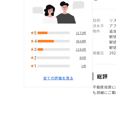
目的
リ
決め手
ア
物件
追
5
2172件
駅徒
4
3634件
駅徒
駅徒
3
1192件
掲載日
20
2
85件
1
1件
総評
全ての評価を見る
不動産投資に
も詳細にご案