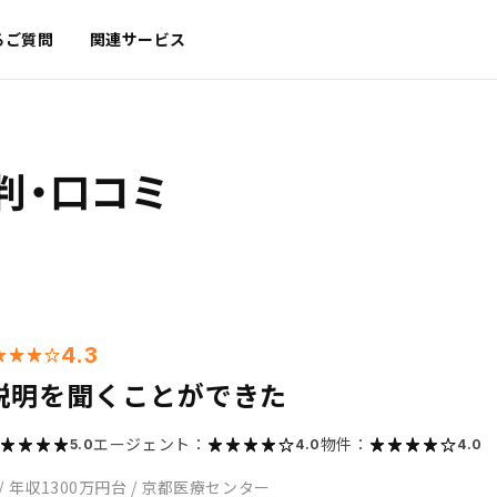
るご質問
関連サービス
判・口コミ
4.3
説明を聞くことができた
エージェント：
物件：
5.0
4.0
4.0
/
年収1300万円台
/
京都医療センター