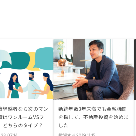
資経験者なら次のマン
勤続年数3年未満でも金融機関
資はワンルームVSフ
を探して、不動産投資を始めま
、どちらのタイプ？
した
投資する
23.07.14
2019.11.15