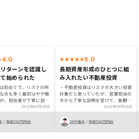
4.0
5.0
とリターンを認識し
長期資産形成のひとつに組
して始められた
み入れたい不動産投資
は初めてで、リスクの所
・不動産投資はリスクの大きい投資
な点も多く最初はやや敬
対象だと思っていたが、営業担当の
が、担当者が丁寧に説明
方から丁寧な説明を受けて、長期資
おかげで、どこにリスク
2022年06月20日
産形成目的であればミドルリスクな
2022年09月16日
を把握することができ、
ものである事が理解出来た。その
状態でスタートすること
為、今回購入しようと考えた。 ・
半
/
年収500万円台
20代後半
/
年収500万円台
営業担当の方のレスポンスが素早
く、対応が丁寧であったのでとても