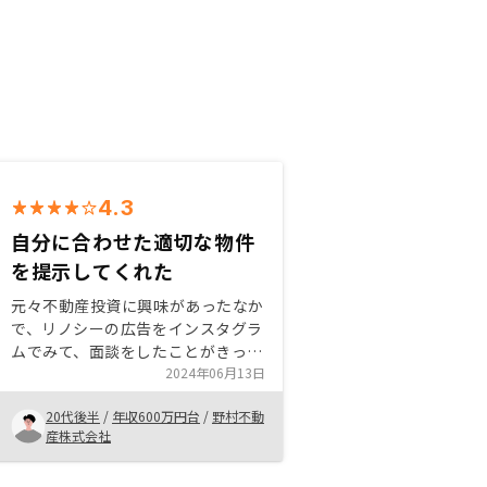
4.3
自分に合わせた適切な物件
を提示してくれた
元々不動産投資に興味があったなか
で、リノシーの広告をインスタグラ
ムでみて、面談をしたことがきっか
け。面談のなかで、リノシーの説明
2024年06月13日
を聞く中で管理体制や始めやすさか
20代後半
/
年収600万円台
/
野村不動
ら良いなと感じ、その中で担当の方
産株式会社
が良い物件を提示いただき購入に至
った。