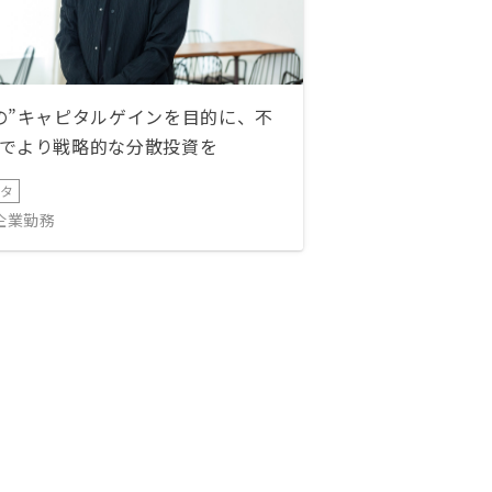
の”キャピタルゲインを目的に、不
でより戦略的な分散投資を
ータ
IT企業勤務