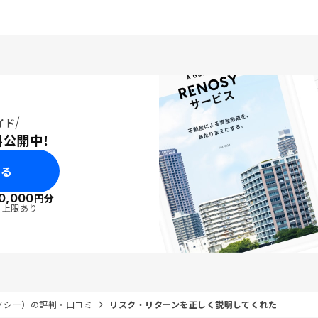
イド
料公開中！
みる
0,000
円分
・上限あり
リノシー）の評判・口コミ
リスク・リターンを正しく説明してくれた