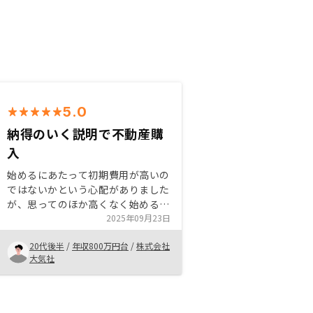
5.0
納得のいく説明で不動産購
入
始めるにあたって初期費用が高いの
ではないかという心配がありました
が、思ってのほか高くなく始めるこ
とができました。担当者の方が親身
2025年09月23日
になってくれ、いい物件を紹介して
20代後半
/
年収800万円台
/
株式会社
くれるので初めて一年間で複数物件
大気社
購入いたしました。