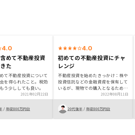
4.0
4.0
を含めて不動産投資
初めての不動産投資にチャ
できた
レンジ
めて不動産投資について
不動産投資を始めたきっかけ：株や
会を得られたこと。税効
投資信託などの金融資産を保有して
もう少ししても良い。
いるが、現物での購入となるため、
2021年02月22日
借金して金融商品を保有できるとこ
2022年08月11日
ろに対し魅力を感じた。 RESONY
の理由：1棟アパートも検討した
半
/
年収800万円台
20代後半
/
年収800万円台
が、サラリーマンとして管理が難し
く、区分マンションに魅力を感じた
ため