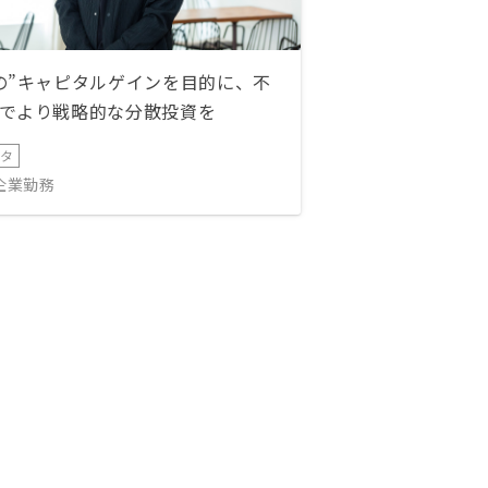
の”キャピタルゲインを目的に、不
でより戦略的な分散投資を
ータ
IT企業勤務