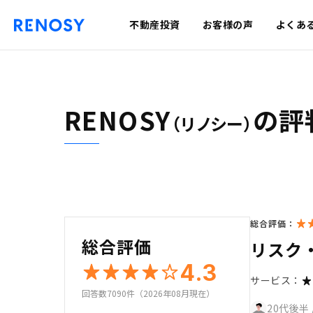
不動産投資
お客様の声
よくあ
RENOSY
の評
（リノシー）
総合評価：
総合評価
リスク
4.3
サービス：
回答数7090件（2026年08月現在）
20代後半