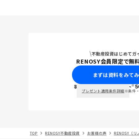
不動産投資はじめてガ
RENOSY会員限定で無
まずは資料をみて
※
初回面談で
ポイント
5
PayPay
プレゼント適用条件詳細
※条件
TOP
RENOSY不動産投資
お客様の声
RENOSY（