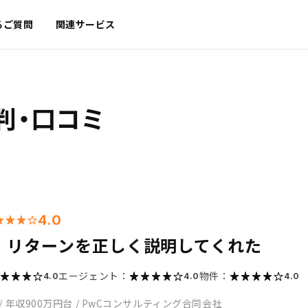
るご質問
関連サービス
判・口コミ
4.0
・リターンを正しく説明してくれた
エージェント：
物件：
4.0
4.0
4.0
/
年収900万円台
/
PwCコンサルティング合同会社