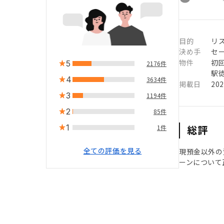
目的
リ
決め手
セ
物件
初
5
2176件
駅徒
4
3634件
掲載日
20
3
1194件
2
85件
1
総評
1件
全ての評価を見る
現預金以外の
ーンについて