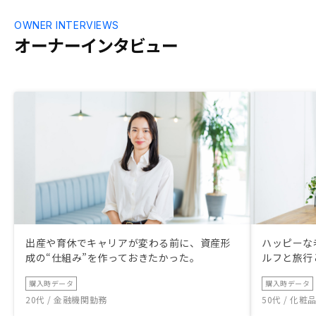
OWNER INTERVIEWS
オーナーインタビュー
出産や育休でキャリアが変わる前に、資産形
ハッピーな
成の“仕組み”を作っておきたかった。
ルフと旅行
購入時データ
購入時データ
20代 / 金融機関勤務
50代 / 化