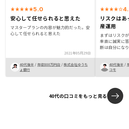
5.0
4
安心して任せられると思えた
リスクはあ
産運用
マスタープランの内容が魅力的だった。安
心して任せられると思えた
まずはリスク
率直に誠実に答
断は自分にな
2021年05月29日
く、また、や
る意味冒険的
40代後半
/
年収800万円台
/
株式会社ゆうち
40代後半
/
不安なことは
ょ銀行
コモ
いです。
40代の口コミをもっと見る