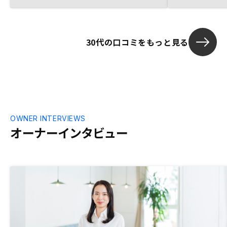
をくれて必要
て信頼感があ
た。 あと、不
てくるイメー
30代の口コミをもっと見る
とお伝えする
手になりまし
ー担当の連携不
ーのリマイン
ど個人的には
ました。最終
が大手にあり
OWNER INTERVIEWS
応はまあまあ
オーナーインタビュー