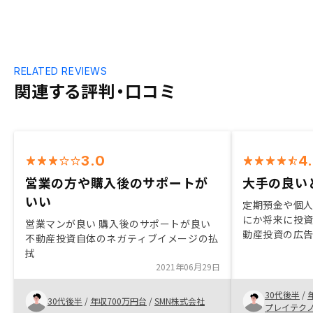
RELATED REVIEWS
関連する評判・口コミ
3.0
4
営業の方や購入後のサポートが
大手の良い
いい
定期預金や個
にか将来に投
営業マンが良い 購入後のサポートが良い
動産投資の広告
不動産投資自体のネガティブイメージの払
同業他社のセ
拭
に最大手のリ
2021年06月29日
した。 どちら
たと思います
30代後半
/
30代後半
/
年収700万円台
/
SMN株式会社
比べ、営業都
プレイテク