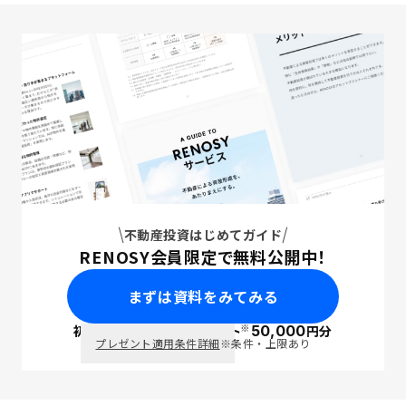
不動産投資はじめてガイド
RENOSY会員限定で無料公開中！
まずは資料をみてみる
※
初回面談で
ポイント
50,000
円分
PayPay
プレゼント適用条件詳細
※条件・上限あり