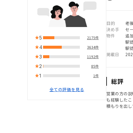
目的
老後
決め手
セ
物件
追
5
2175件
駅徒
4
3634件
駅徒
掲載日
20
3
1192件
2
85件
1
1件
総評
全ての評価を見る
営業の方の説
も経験したこ
積もりを出し