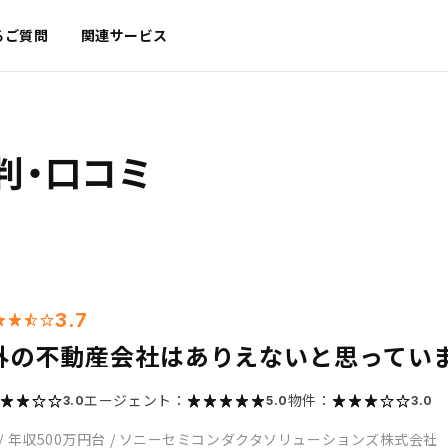
るご質問
関連サービス
判・口コミ
3.7
外の不動産会社はありえないと思ってい
エージェント：
物件：
3.0
5.0
3.0
/
年収500万円台
/
ソニーセミコンダクタソリューションズ株式会社