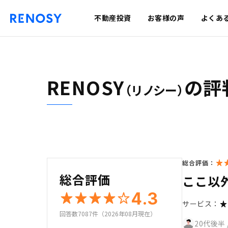
不動産投資
お客様の声
よくあ
RENOSY
の評
（リノシー）
総合評価：
総合評価
ここ以
4.3
サービス：
回答数7087件（2026年08月現在）
20代後半