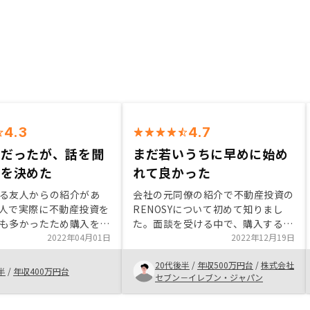
4.3
4.7
位だったが、話を聞
まだ若いうちに早めに始め
入を決めた
れて良かった
る友人からの紹介があ
会社の元同僚の紹介で不動産投資の
人で実際に不動産投資を
RENOSYについて初めて知りまし
も多かったため購入を決
た。面談を受ける中で、購入するに
また、生命保険代わりに
2022年04月01日
当たり、セールスマンは、私の様々
2022年12月19日
々の出費はそれほど多く
な質問に対し、持ち帰る事無く、瞬
20代後半
/
年収500万円台
/
株式会社
始めるなら早いうちの方
時に適切にご回答下さいました。そ
半
/
年収400万円台
セブン－イレブン・ジャパン
いました。高い物件で
れがセールスマンへの信頼となり、
入でほとんどを賄うこと
決め手となりました。