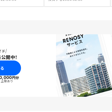
イド
料公開中！
みる
0,000
円分
・上限あり