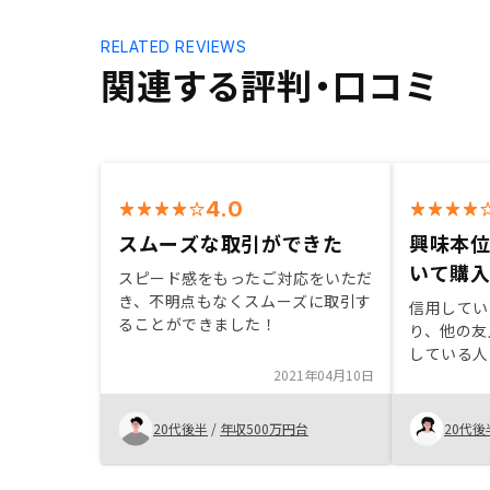
RELATED REVIEWS
関連する評判・口コミ
4.0
スムーズな取引ができた
興味本
いて購
スピード感をもったご対応をいただ
き、不明点もなくスムーズに取引す
信用してい
ることができました！
り、他の友
している人
2021年04月10日
めました。
もなり、月
ないため、
20代後半
/
年収500万円台
20代後
がいいと思
も、家賃収