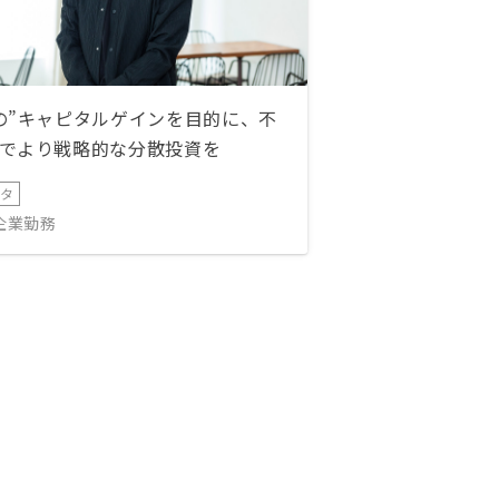
の”キャピタルゲインを目的に、不
でより戦略的な分散投資を
ータ
IT企業勤務