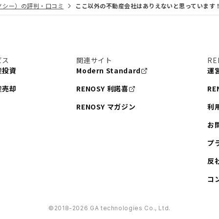
リノシー）の評判・口コミ
ここ以外の不動産会社はありえないと思っています
ビス
関連サイト
RE
産投資
Modern Standard
運
産売却
RENOSY 利諾喜
RE
RENOSY マガジン
利
お
プ
反
コ
©︎2018-2026 GA technologies Co., Ltd.