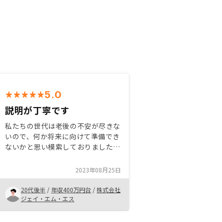
5.0
説明が丁寧です
私たちの世代は老後の不安が尽きな
いので、何か将来に向けて準備でき
ないかと思い模索しておりました。
不動産投資を知り、まずは知るとこ
ろから始めようと思い面談をうけま
2023年08月25日
した。そこで営業の方の親身な説明
を受け、リスク等も理解し契約とな
20代後半
/
年収400万円台
/
株式会社
りました。
ジェイ・エム・エス