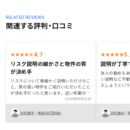
RELATED REVIEWS
関連する評判・口コミ
4.7
5
リスク説明の細かさと物件の質
説明が丁寧
が決め手
友人の勧めも
い説明など不
リスクについて事細かく説明いただけたこ
入しようとい
と、質の高い物件をご紹介いただいたこと
ら。友人の勧
が決め手だったと思います。近い年齢の担
やすい説明な
当者にわかりやすい説明いただけたので、
2020年08月21日
も購入しよう
買いやすかったです。書類の修正が多かっ
から。
たので、少なくなると良いと思います。
20代後半
/
年収500万円台
20代後半
/