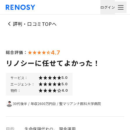
ログイン
評判・口コミTOPへ
4.7
総合評価：
リノシーに任せてよかった！
サービス：
5.0
エージェント：
5.0
物件：
4.0
30代後半
/
年収2600万円台
/
聖マリアンナ医科大学病院
目的
生命保険代わり、 現金運用