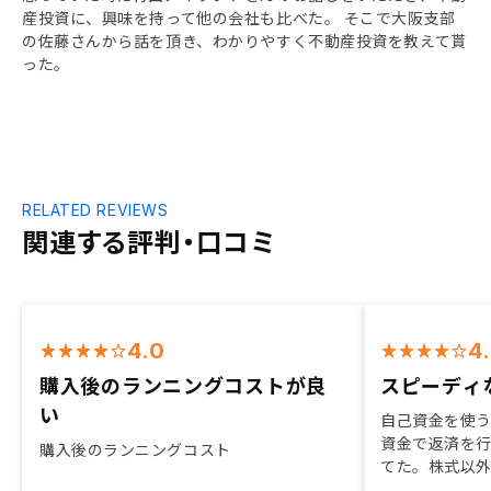
産投資に、興味を持って他の会社も比べた。 そこで大阪支部
の佐藤さんから話を頂き、わかりやすく不動産投資を教えて貰
った。
RELATED REVIEWS
関連する評判・口コミ
4.0
4
購入後のランニングコストが良
スピーディ
い
自己資金を使
資金で返済を
購入後のランニングコスト
てた。株式以
営業の方に取