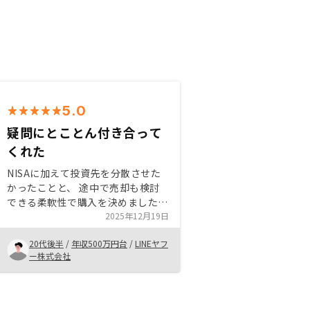
5.0
疑問にとことん付き合って
くれた
NISAに加えて投資先を分散させた
かったことと、 途中で売却も検討
できる柔軟性で購入を決めました。
不動産投資初心者に対して非常に丁
2025年12月19日
寧に疑問に向き合ってくださり安心
20代後半
/
年収500万円台
/
LINEヤフ
して最終的に購入に踏み切ることが
ー株式会社
できました。