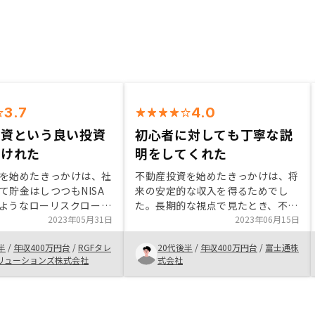
3.7
4.0
投資という良い投資
初心者に対しても丁寧な説
つけれた
明をしてくれた
を始めたきっかけは、社
不動産投資を始めたきっかけは、将
て貯金はしつつもNISA
来の安定的な収入を得るためでし
oのようなローリスクローリ
た。長期的な視点で見たとき、不動
うな投資しかしてこなか
2023年05月31日
産は資産価値が上がり、安定的なキ
2023年06月15日
株や保険など興味自体は
ャッシュフローが得られることが期
半
/
年収400万円台
/
RGFタレ
20代後半
/
年収400万円台
/
富士通株
、大きな買い物ですが将
待できます。弊社で購入を決めた理
リューションズ株式会社
式会社
ンの大きさも魅力的だっ
由は、信頼できる不動産会社である
こと、多様な物件のラインナップ、
そして専門知識を持ったエージェン
トがサポートしてくれることが挙げ