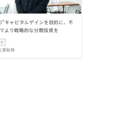
の”キャピタルゲインを目的に、不
でより戦略的な分散投資を
ータ
IT企業勤務