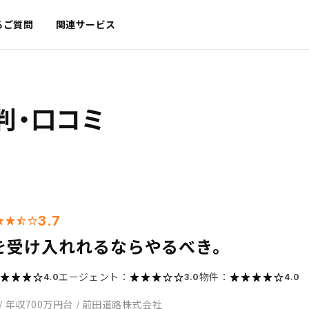
るご質問
関連サービス
判・口コミ
3.7
を受け入れれるならやるべき。
エージェント：
物件：
4.0
3.0
4.0
/
年収700万円台
/
前田道路株式会社