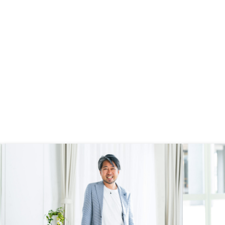
られます。 購入を検討している人
にお勧めしたい内容は、まず自分自
身の目的や目標を明確にすることで
す。不動産投資は、一般的に長期的
な投資であり、資金やリスクを適切
に管理する必要があります。また、
市場動向や物件の評価方法など、専
門知識が必要な点もあります。その
ため、エージェントがサポートする
ことで、購入前の情報収集や物件選
びのアドバイスを提供しています。
不動産投資は、将来の安定的な収入
を得るための魅力的な選択肢の1つ
です。ぜひ、サービスを活用して、
資産形成を進めていただければと思
います。