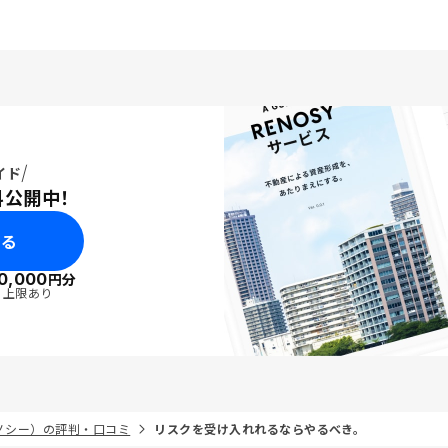
イド
料公開中！
みる
0,000
円分
・上限あり
リノシー）の評判・口コミ
リスクを受け入れれるならやるべき。