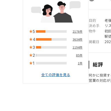
目的
老
決め手
リ
物件
初
5
2176件
駅徒
4
3634件
掲載日
20
3
1194件
2
85件
1
総評
1件
全ての評価を見る
何かに投資す
営業の対応が