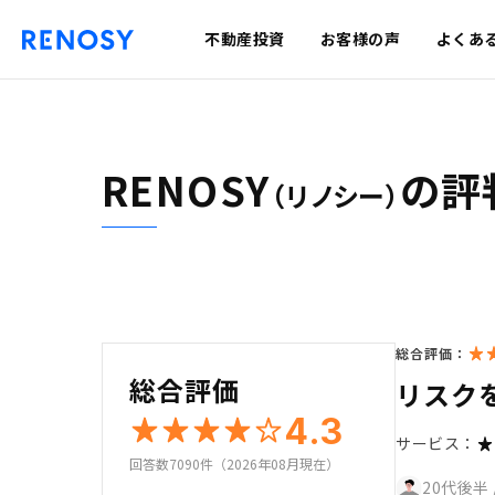
不動産投資
お客様の声
よくあ
RENOSY
の評
（リノシー）
総合評価：
総合評価
リスク
4.3
サービス：
回答数7090件（2026年08月現在）
20代後半