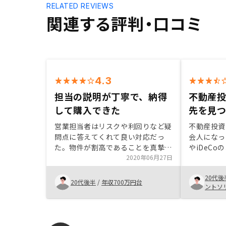
RELATED REVIEWS
関連する評判・口コミ
4.3
担当の説明が丁寧で、納得
不動産
して購入できた
先を見
営業担当者はリスクや利回りなど疑
不動産投資
問点に答えてくれて良い対応だっ
会人になっ
た。物件が割高であることを真摯に
やiDeC
説明すべきだった。コストを抑えて
2020年06月27日
ターンのよ
るという説明ばかりで、物件価格が
ったため、
20代後
割高であることの説明も初めからし
あったため
20代後半
/
年収700万円台
ントソ
て欲しかった。
来のリター
たため