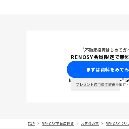
不動産投資はじめてガ
RENOSY会員限定で無
まずは資料をみて
※
初回面談で
ポイント
5
PayPay
プレゼント適用条件詳細
※条件
TOP
RENOSY不動産投資
お客様の声
RENOSY（