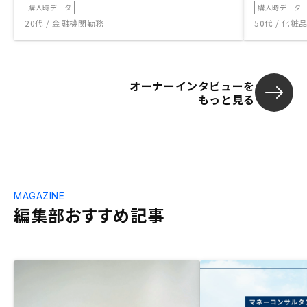
購入時データ
購入時データ
20代 / 金融機関勤務
50代 / 化
オーナーインタビューを
もっと見る
MAGAZINE
編集部おすすめ記事