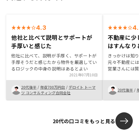
4.3
4
他社と比べて説明とサポートが
不動産に少
手厚いと感じた
はすんなり
他社に比べて、説明が手厚く、サポートが
きっかけは知
手厚そうだと感じたから物件を厳選してい
元々不動産には
るロジックの中身の説明はあるとよい
営業さんには
2021年07月10日
ったのですん
以前生命保険
20代後半
/
年収700万円台
/
デロイト トーマ
べて不動産投
20代後半
/
ツ コンサルティング合同会社
感じたのも理
とだとは思う
等がもっと簡
20代の口コミをもっと見る