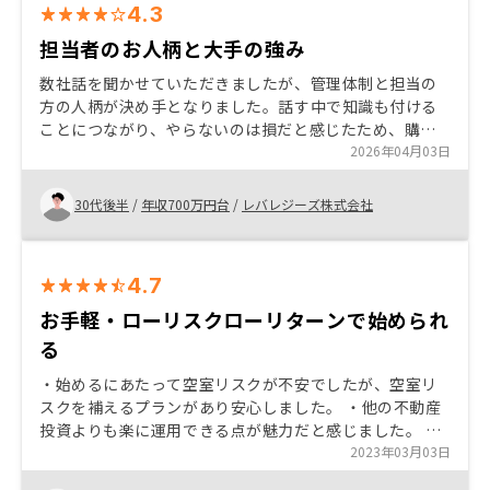
4.3
担当者のお人柄と大手の強み
数社話を聞かせていただきましたが、管理体制と担当の
方の人柄が決め手となりました。話す中で知識も付ける
ことにつながり、やらないのは損だと感じたため、購入
を決めました。 無知は損だと本当に感じたため、周りの
2026年04月03日
方にもおすすめします。
30代後半
/
年収700万円台
/
レバレジーズ株式会社
4.7
お手軽・ローリスクローリターンで始められ
る
・始めるにあたって空室リスクが不安でしたが、空室リ
スクを補えるプランがあり安心しました。 ・他の不動産
投資よりも楽に運用できる点が魅力だと感じました。 ・
担当営業の方が信用できそうな方だと感じました。
2023年03月03日