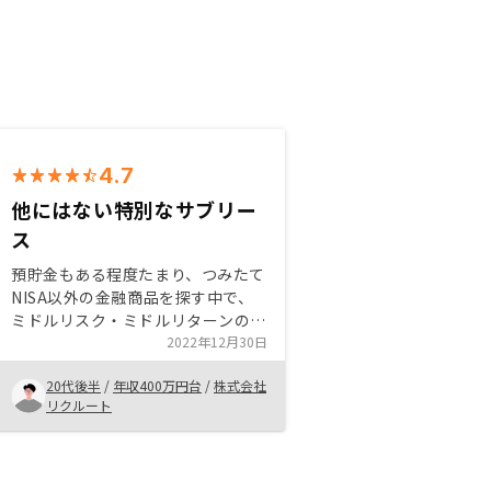
4.7
他にはない特別なサブリー
ス
預貯金もある程度たまり、つみたて
NISA以外の金融商品を探す中で、
ミドルリスク・ミドルリターンの不
動産投資を検討しました。 新築よ
2022年12月30日
り販売価格も適正で、売却時もスム
20代後半
/
年収400万円台
/
株式会社
ーズなRENOSYの中古不動産を選択
リクルート
しました。