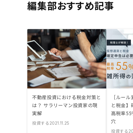
編集部おすすめ記事
不動産投資における税金対策と
［ルール
は？ サラリーマン投資家の現
と税金】
実解
高税率5
穴
投資する
2021.11.25
投資する
2