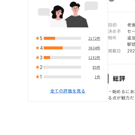
目的
老
決め手
セ
物件
追
5
2172件
駅徒
4
3634件
掲載日
20
3
1192件
2
85件
1
総評
1件
全ての評価を見る
・始めるにあ
る点が魅力だ