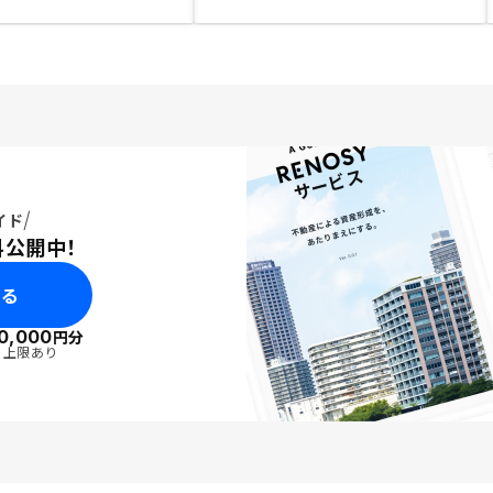
イド
料公開中！
みる
0,000
円分
・上限あり