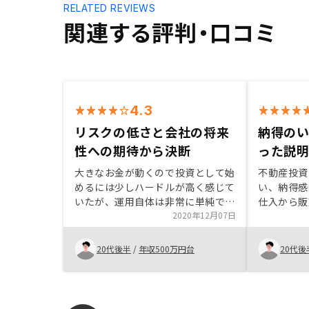
RELATED REVIEWS
関連する評判・口コミ
4.3
リスクの低さと会社の将来
納得の
性への期待から決断
った説
大きなお金が動くので投資として始
不動産投資
めるには少しハードルが高く感じて
い、納得感
いたが、運用自体は非常に単純で低
仕入から販
いリスクで投資できることから踏み
2020年12月07日
感ある説明
切ることができた。上場している
た点。 商
DX銘柄として健全かつ業界の最先
いと感じた
20代後半
/
年収500万円台
20代後
端を行く企業と言え、不動産投資と
もしっかり
してだけでなく、企業に対する期待
感も込めてこちらでお願いすること
にした。担当者の丁寧な対応とレス