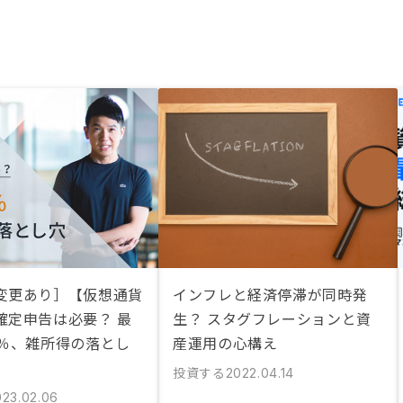
変更あり］【仮想通貨
インフレと経済停滞が同時発
確定申告は必要？ 最
生？ スタグフレーションと資
5％、雑所得の落とし
産運用の心構え
投資する
2022.04.14
023.02.06