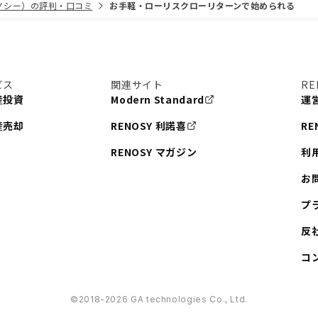
リノシー）の評判・口コミ
お手軽・ローリスクローリターンで始められる
ビス
関連サイト
RE
産投資
Modern Standard
運
産売却
RENOSY 利諾喜
RE
RENOSY マガジン
利
お
プ
反
コ
©︎2018-2026 GA technologies Co., Ltd.