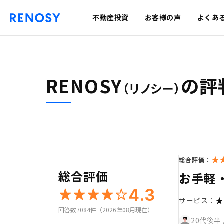
不動産投資
お客様の声
よくあ
RENOSY
の評
（リノシー）
総合評価：
総合評価
お手軽
4.3
サービス：
回答数7084件（2026年08月現在）
20代後半