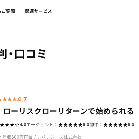
るご質問
関連サービス
判・口コミ
4.7
・ローリスクローリターンで始められる
エージェント：
物件：
4.0
5.0
5.0
/
年収500万円台
/
レバレジーズ株式会社