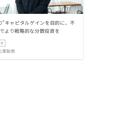
の”キャピタルゲインを目的に、不
でより戦略的な分散投資を
ータ
IT企業勤務