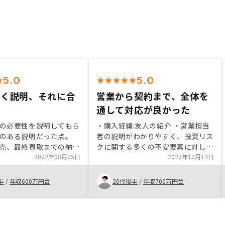
5.0
5.0
いく説明、それに合
営業から契約まで、全体を
明
通して対応が良かった
の必要性を説明してもら
・購入経緯:友人の紹介 ・営業担当
のある説明だった点。
者の説明がわかりやすく、投資リス
売、最終買取までの納得
クに関する多くの不安要素に対して
と信頼できる説明があっ
2022年08月05日
一つ一つ丁寧に説明いただいた。
2022年10月13日
品(物件)が他社に比べてい
・土日のみの対応にも関わらず、契
点。 購入後のフォロー
約までの流れは大変スムーズに進め
半
/
年収600万円台
20代後半
/
年収700万円台
している点。
てもらったと思う。