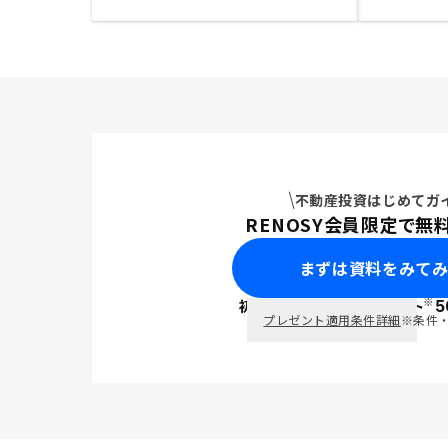
不動産投資はじめてガ
RENOSY会員限定で無
まずは資料をみて
※
初回面談で
ポイント
5
PayPay
プレゼント適用条件詳細
※条件