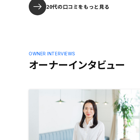
ポンスの良さも1番。AIにより大量
20代の口コミをもっと見る
の物件を仕入れているようだが、基
本的には提案される物件の中からし
か購入先を選べないので、その辺り
に少し不透明感を感じた。オーナー
になることでアプリ上で数件だが新
着物件を見れるようになるが、予め
自分で見れると購入時に比較検討し
OWNER INTERVIEWS
やすい。
オーナーインタビュー