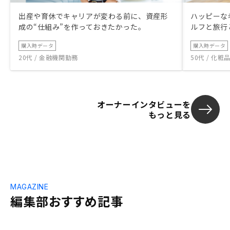
出産や育休でキャリアが変わる前に、資産形
ハッピーな
成の“仕組み”を作っておきたかった。
ルフと旅行
購入時データ
購入時データ
20代 / 金融機関勤務
50代 / 化
オーナーインタビューを
もっと見る
MAGAZINE
編集部おすすめ記事