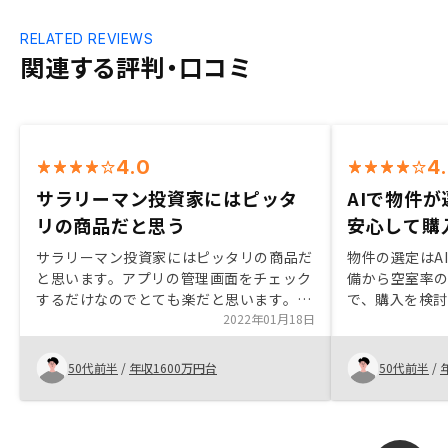
RELATED REVIEWS
関連する評判・口コミ
4.0
4
サラリーマン投資家にはピッタ
AIで物件
リの商品だと思う
安心して購
サラリーマン投資家にはピッタリの商品だ
物件の選定はA
と思います。アプリの管理画面をチェック
備から空室率
するだけなのでとても楽だと思います。物
で、購入を検
件も豊富で気に入ったものがないとさまざ
2022年01月18日
な物件を担当
まなエリアから提案してくれます。複数個
安心ができる
のマンションを所有するかたに最適だと感
分の選定基準
50代前半
/
年収1600万円台
50代前半
/
じました。とくになし。
ものを購入す
人それぞれだ
あらかじめ伝
なものを紹介