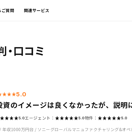
るご質問
関連サービス
判・口コミ
5.0
投資のイメージは良くなかったが、説明
エージェント：
物件：
5.0
5.0
5.0
/
年収1000万円台
/
ソニーグローバルマニュファクチャリング&オペ