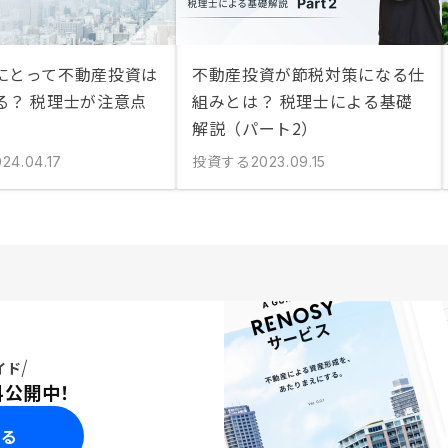
にとって不動産投資は
不動産投資が節税対策になる仕
る？ 税理士が注意点
組みとは？ 税理士による基礎
解説（パート2）
投資する
024.04.17
2023.09.15
イド
料公開中！
みる