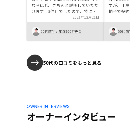
なるほど、きちんと説明していただ
すが、丁寧
けます。3件目でしたので、特に不
拍子で契約
安はありませんでしたが、管理プラ
2021年12月21日
え，決して
ンのバリエーションが増えているの
なく，急か
で、その選択に迷うことはありまし
もなかった
50代前半
/
年収900万円台
50代前
た。
対応してい
気になるこ
度納得のい
することが
ございまし
50代の口コミをもっと見る
OWNER INTERVIEWS
オーナーインタビュー