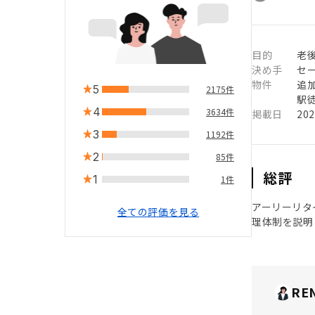
目的
老
決め手
セ
物件
追
5
2175件
駅徒
4
3634件
掲載日
20
3
1192件
2
85件
総評
1
1件
アーリーリタ
全ての評価を見る
理体制を説明
RE