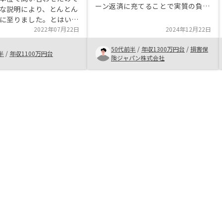
ーン返済に充てることで実質の負担
な説明により、とんとん
額を減らしつつ、節税につながる点
に至りました。とはい
が良い。 管理プランの選択肢が幅
押し付けがましい感じも
2022年07月22日
2024年12月22日
広いので、サラリーマン不動産オー
されていると感じたこと
ナーの不安を払拭できるのが決め
50代前半
/
年収1300万円台
/
損害保
ので，とても気持ちよく
半
/
年収1100万円台
手。RENOSYバンクの手数料が高
険ジャパン株式会社
ただきました。途中で，
い。他社比較すると気になる点なの
とが出来たのですが、都
で、ここを下げれればなお良い。
く説明をいただき，安心
出来ました。ありがとう
た。