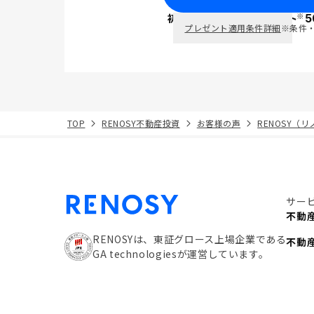
※
初回面談で
ポイント
5
PayPay
プレゼント適用条件詳細
※条件
TOP
RENOSY不動産投資
お客様の声
RENOSY（
サー
不動
RENOSYは、東証グロース上場企業である
不動
GA technologiesが運営しています。