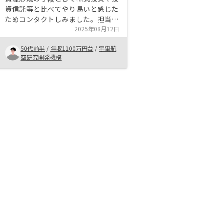
資信託等と比べてやり易いと感じた
ためコンタクトしみました。担当い
ただいた方の説明や対応がしっかり
2025年08月12日
しており打ち合わせでの準備も積極
50代前半
/
年収1100万円台
/
宇宙航
的に、例えば当日出た良い物件を何
空研究開発機構
度か持ってきていただけるなどの対
応がとても良かったです。初めてで
はありましたが運用のシミュレーシ
ョンなどのリスク評価も広くやって
いただき購入に至りました。焦るこ
となく納得するまで一緒に考えてい
ただけたのも良かったです。