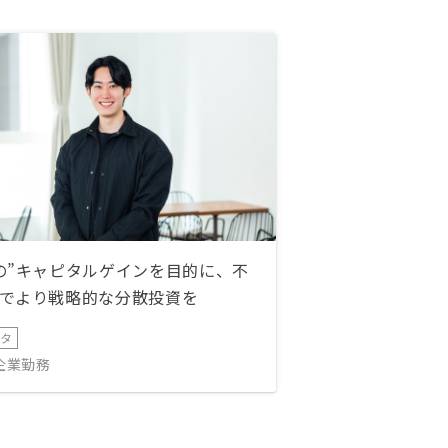
の”キャピタルゲインを目的に、不
でより戦略的な分散投資を
ータ
IT企業勤務