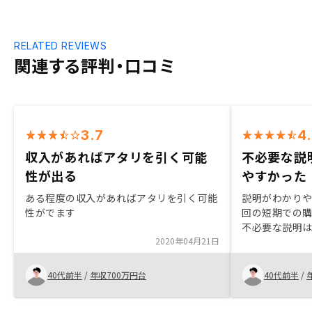
RELATED REVIEWS
関連する評判・口コミ
3.7
4
収入があればアタリを引く可能
不必要な説
性が出る
やすかった
ある程度の収入があればアタリを引く可能
説明がわかり
性がでます
回の短期での
不必要な説明
2020年04月21日
点的に聞きた
た。短期購入
か、ミスが多
40代前半
/
年収700万円台
40代前半
/
人たちのアッ
アフターケア