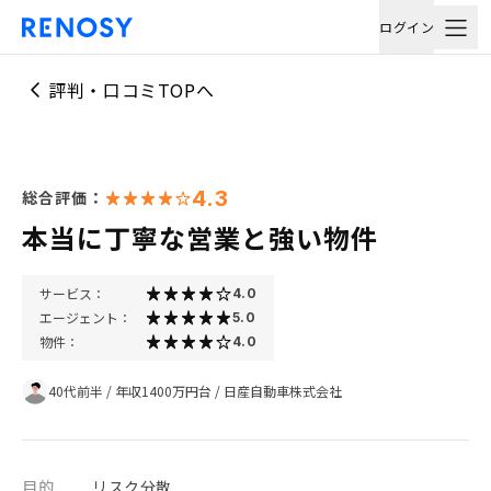
ログイン
評判・口コミTOPへ
4.3
総合評価：
本当に丁寧な営業と強い物件
サービス：
4.0
エージェント：
5.0
物件：
4.0
40代前半
/
年収1400万円台
/
日産自動車株式会社
目的
リスク分散