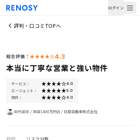
ログイン
評判・口コミTOPへ
4.3
総合評価：
本当に丁寧な営業と強い物件
サービス：
4.0
エージェント：
5.0
物件：
4.0
40代前半
/
年収1400万円台
/
日産自動車株式会社
目的
リスク分散