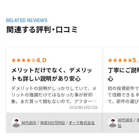
RELATED REVIEWS
関連する評判・口コミ
4.0
5
メリットだけでなく、デメリッ
丁寧にご説
トも詳しい説明があり安心
心
デメリットの説明がしっかりしていて、メ
初の投資部件
リットの強調だけではなかった事が好印
て信頼できる 
象。まだ買って間もないので、アフターケ
て、部件の選
アがどこまでやってくれるかは分かりませ
2020年10月23日
た 部件選びか
んが、そこも期待できる印象でした。知ら
最後申告書類
40代前半
/
ないだけかもしれませんが、メディアの露
投資として知
40代前半
/
年収500万円台
/
オーク株式会社
社
出。こういうのは、まず胡散臭というイメ
ージが強い。周りでいなくても、cmやっ