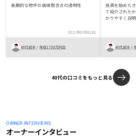
長期的な物件の価値懸念点の透明性
投資を始めたき
て紹介されたか
かりやすく説明
抱く事もなく 
は一軒目同様
2021年03月01日
して頂きとて
40代前半
/
年収1700万円台
40代前半
/
40代の口コミをもっと見る
OWNER INTERVIEWS
オーナーインタビュー