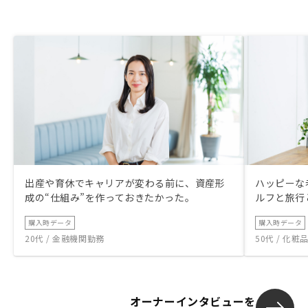
出産や育休でキャリアが変わる前に、資産形
ハッピーな
成の“仕組み”を作っておきたかった。
ルフと旅行
購入時データ
購入時データ
20代 / 金融機関勤務
50代 / 化
オーナーインタビューを