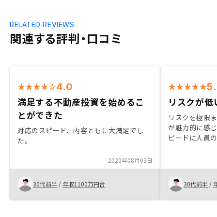
RELATED REVIEWS
関連する評判・口コミ
4.0
5
満足する不動産投資を始めるこ
リスクが低
とができた
リスクを極限
が魅力的に感
対応のスピード、内容ともに大満足でし
ピードに人員
た。
のポイントに
す。
2020年08月03日
30代前半
/
年収1100万円台
30代前半
/