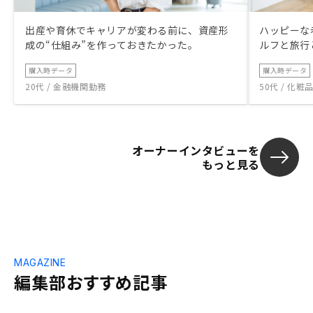
出産や育休でキャリアが変わる前に、資産形
ハッピーな
成の“仕組み”を作っておきたかった。
ルフと旅行
購入時データ
購入時データ
20代 / 金融機関勤務
50代 / 化
オーナーインタビューを
もっと見る
MAGAZINE
編集部おすすめ記事