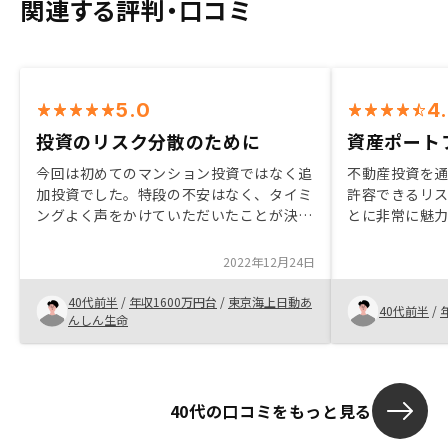
関連する評判・口コミ
5.0
4
投資のリスク分散のために
資産ポート
今回は初めてのマンション投資ではなく追
不動産投資を
加投資でした。特段の不安はなく、タイミ
許容できるリ
ングよく声をかけていただいたことが決断
とに非常に魅
の理由でした。これから購入する方は、空
物件は立地も
き部屋になってしまうリスクや、漠然とし
自分だったら
2022年12月24日
た投資への不安が大きいのではないかと思
う観点を大切
うので、丁寧に説明を聞けば納得できると
を選定しまし
40代前半
/
年収1600万円台
/
東京海上日動あ
40代前半
/
思います。
んしん生命
40代の口コミをもっと見る