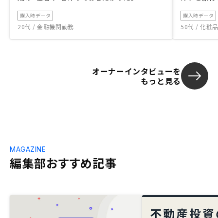
購入時データ
購入時データ
20代 / 金融機関勤務
50代 / 化
オーナーインタビューを
もっと見る
MAGAZINE
編集部おすすめ記事