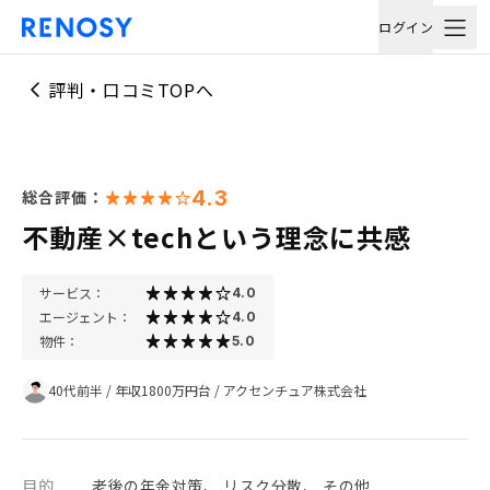
ログイン
評判・口コミTOPへ
4.3
総合評価：
不動産×techという理念に共感
サービス：
4.0
エージェント：
4.0
物件：
5.0
40代前半
/
年収1800万円台
/
アクセンチュア株式会社
目的
老後の年金対策、 リスク分散、 その他